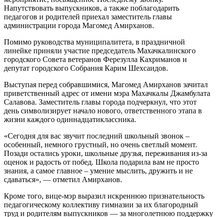
Напутствовать выпускников, а также поблагодарить
педагогов и родителей приехал заместитель главы
администрации города Магомед Амирханов.
Помимо руководства муниципалитета, в праздничной
линейке приняли участие председатель Махачкалинского
городского Совета ветеранов Ферезулла Кахриманов и
депутат городского Собрания Карим Шехсаидов.
Выступая перед собравшимися, Магомед Амирханов зачитал
приветственный адрес от имени мэра Махачкалы Джамбулата
Салавова. Заместитель главы города подчеркнул, что этот
день символизирует начало нового, ответственного этапа в
жизни каждого одиннадцатиклассника.
«Сегодня для вас звучит последний школьный звонок –
особенный, немного грустный, но очень светлый момент.
Позади остались уроки, школьные друзья, переживания из-за
оценок и радость от побед. Школа подарила вам не просто
знания, а самое главное – умение мыслить, дружить и не
сдаваться», — отметил Амирханов.
Кроме того, вице-мэр выразил искреннюю признательность
педагогическому коллективу гимназии за их благородный
труд и родителям выпускников — за многолетнюю поддержку