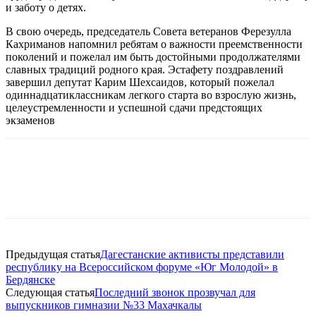
и заботу о детях.
В свою очередь, председатель Совета ветеранов Ферезулла
Кахриманов напомнил ребятам о важности преемственности
поколений и пожелал им быть достойными продолжателями
славных традиций родного края. Эстафету поздравлений
завершил депутат Карим Шехсаидов, который пожелал
одиннадцатиклассникам легкого старта во взрослую жизнь,
целеустремленности и успешной сдачи предстоящих
экзаменов
Предыдущая статья
Дагестанские активисты представили
республику на Всероссийском форуме «Юг Молодой» в
Бердянске
Следующая статья
Последний звонок прозвучал для
выпускников гимназии №33 Махачкалы