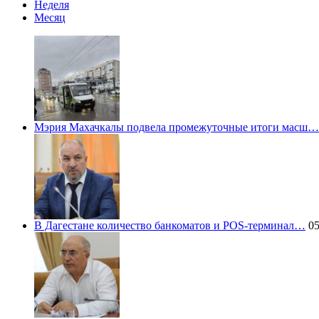
Неделя
Месяц
Мэрия Махачкалы подвела промежуточные итоги масш…
В Дагестане количество банкоматов и POS-терминал…
05