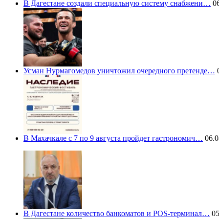
В Дагестане создали специальную систему снабжени…
06
Усман Нурмагомедов уничтожил очередного претенде…
0
В Махачкале с 7 по 9 августа пройдет гастрономич…
06.0
В Дагестане количество банкоматов и POS-терминал…
05