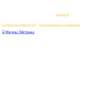
© Махачкалинские известия - Разработка
Quantor-∀
Согласие на обработку ПД
/
Пользовательское соглашение