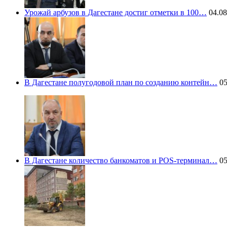
Урожай арбузов в Дагестане достиг отметки в 100…
04.08
В Дагестане полугодовой план по созданию контейн…
05
В Дагестане количество банкоматов и POS-терминал…
05