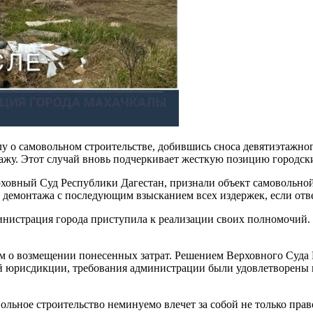
 о самовольном строительстве, добившись сноса девятиэтажног
тажу. Этот случай вновь подчеркивает жесткую позицию городск
овный Суд Республики Дагестан, признали объект самовольной п
 демонтажа с последующим взысканием всех издержек, если отв
инистрация города приступила к реализации своих полномочий.
ом о возмещении понесенных затрат. Решением Верховного Суда 
 юрисдикции, требования администрации были удовлетворены в 
ьное строительство неминуемо влечет за собой не только прав