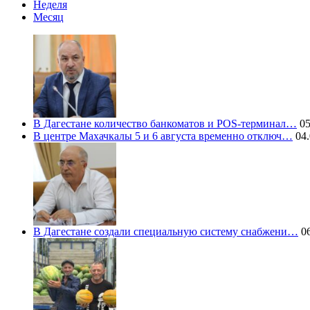
Неделя
Месяц
В Дагестане количество банкоматов и POS-терминал…
05
В центре Махачкалы 5 и 6 августа временно отключ…
04.
В Дагестане создали специальную систему снабжени…
06