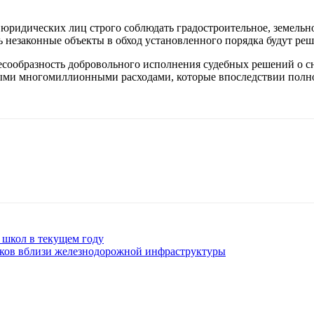
ридических лиц строго соблюдать градостроительное, земельное
 незаконные объекты в обход установленного порядка будут реши
есообразность добровольного исполнения судебных решений о 
ыми многомиллионными расходами, которые впоследствии полно
 школ в текущем году
оков вблизи железнодорожной инфраструктуры