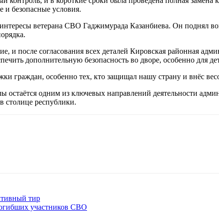
ый контроль, и в короткие сроки была проведена полная замен
 и безопасные условия.
интересы ветерана СВО Гаджимурада Казанбиева. Он поднял воп
орядка.
ие, и после согласования всех деталей Кировская районная адм
печить дополнительную безопасность во дворе, особенно для де
и граждан, особенно тех, кто защищал нашу страну и внёс вес
лы остаётся одним из ключевых направлений деятельности адми
в столице республики.
ктивный тир
погибших участников СВО