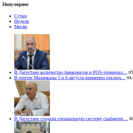
Популярное
Сутки
Неделя
Месяц
В Дагестане количество банкоматов и POS-терминал…
05
В центре Махачкалы 5 и 6 августа временно отключ…
04.
В Дагестане создали специальную систему снабжени…
06