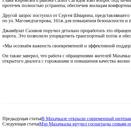
Глава Кировского района Салих Сагидов взял вопрос под личн
протечек полностью устранена, обеспечив жильцам комфортные
Другой запрос поступил от Сергея Шмарина, представлявшего 
по ул. Магомедтагирова, 161ж для повышения безопасности и п
Джамбулат Салавов поручил детально проработать это обращен
ворота. Это позволило упорядочить транспортный поток и обес
«Мы осознаём важность своевременной и эффективной поддержк
Он также заверил, что работа с обращениями жителей Махачка
открытого диалога с горожанами и повышения качества жизни 
Предыдущая статья
В Махачкале открыли современный интера
Следующая статья
Мэр Махачкалы вручил госнаграды семьям 