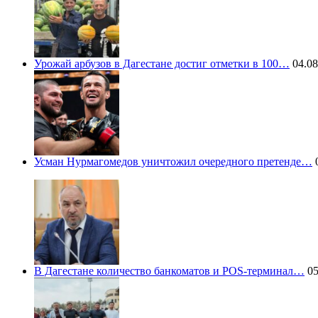
Урожай арбузов в Дагестане достиг отметки в 100…
04.08
Усман Нурмагомедов уничтожил очередного претенде…
0
В Дагестане количество банкоматов и POS-терминал…
05