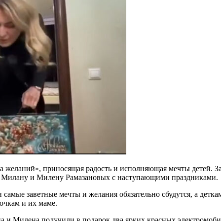
а желаний», приносящая радость и исполняющая мечты детей. За
в Милану и Милену Рамазановых с наступающими праздниками.
самые заветные мечты и желания обязательно сбудутся, а детка
очкам и их маме.
а и Милена получили в подарок два ярких красных электромоби