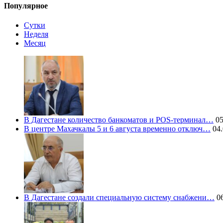
Популярное
Сутки
Неделя
Месяц
В Дагестане количество банкоматов и POS-терминал…
05
В центре Махачкалы 5 и 6 августа временно отключ…
04.
В Дагестане создали специальную систему снабжени…
06