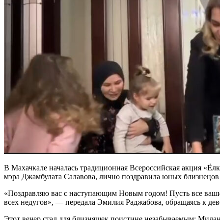
В Махачкале началась традиционная Всероссийская акция «Ёлк
мэра Джамбулата Салавова, лично поздравила юных близнецо
«Поздравляю вас с наступающим Новым годом! Пусть все ваши 
всех недугов», — передала Эмилия Раджабова, обращаясь к дев
Этот вечер стал для близняшек поистине незабываемым: Милан