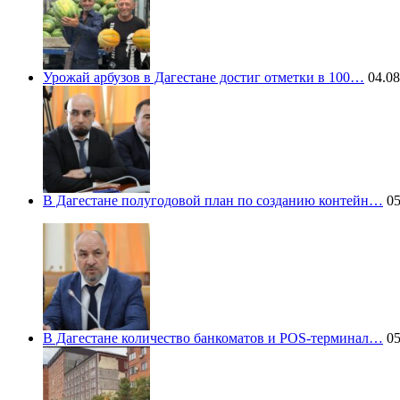
Урожай арбузов в Дагестане достиг отметки в 100…
04.08
В Дагестане полугодовой план по созданию контейн…
05
В Дагестане количество банкоматов и POS-терминал…
05