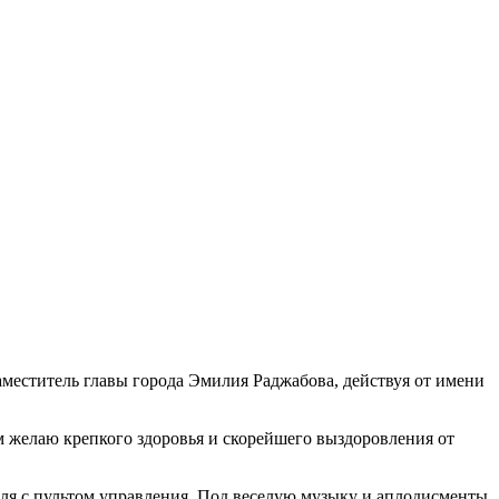
меститель главы города Эмилия Раджабова, действуя от имени
м желаю крепкого здоровья и скорейшего выздоровления от
ля с пультом управления. Под веселую музыку и аплодисменты