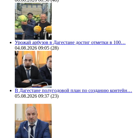
Урожай арбузов в Дагестане достиг отметки в 100…
04.08.2026 09:05
(28)
В Дагестане полугодовой план по созданию контейн…
05.08.2026 09:37
(23)