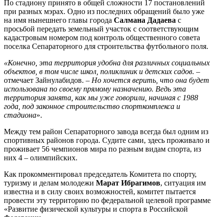
По стадиону принято в общей сложности 17 постановлений
при разных мэрах. Одно из последних обращений было уже
на имя нынешнего главы города
Салмана Дадаева
с
просьбой передать земельный участок с соответствующим
кадастровым номером под контроль общественного совета
поселка Сепараторного для строительства футбольного поля.
«Конечно, эта территория удобна для различных социальных
объектов, в том числе школ, поликлиник и детских садов.
–
отмечает Зайнулабидов.
– Но хочется верить, что она будет
использована по своему прямому назначению. Ведь эта
территория занята, как мы уже говорили, начиная с 1988
года, под законное строительство спорткомплекса и
стадиона
».
Между тем район Сепараторного завода всегда был одним из
спортивных районов города. Судите сами, здесь проживало и
проживает 56 чемпионов мира по разным видам спорта, из
них 4 – олимпийских.
Как прокомментировал председатель Комитета по спорту,
туризму и делам молодежи
Марат Ибрагимов
, ситуация им
известна и в силу своих возможностей, комитет пытается
провести эту территорию по федеральной целевой программе
«Развитие физической культуры и спорта в Российской