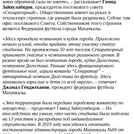
закон обратной силы не имеет»
, – рассказывает
Гамид
Зайнулабидов
, председатель поселкового совета
«Сепараторный». Общественники имеют на руках и
техпаспорт строения, где раньше была раздевалка. Сейчас там
офис поселкового Совета. Собственником этого строения
является Федерация футбола города Махачкалы.
«
Здесь проводили чемпионат и кубок города. Приложено
немало усилий, чтобы придать этому участку статус
стадиона. На протяжении 50 лет поселок Сепараторный
принимает участие в чемпионатах различного уровня. В
разное время он был чемпионом города, кубка Дагестана,
чемпионом Дагестана. Раньше здесь функционировало
футбольное поле, играла команда “Сепаратор” –
пятикратный чемпион Дагестана по футболу. Здесь
занимались взрослые и дети со всей округи
», – отмечает
Джамал Генджеханов
, президент федерации футбола
Махачкалы.
«Эта территория была передана городскому комитету по
имуществу
, – продолжает Гамид Зайнулабидов. –
Но
впоследствии мы узнали, что часть стадиона была поделена
на 13 участков и распродана под индивидуальное
строительство. В 2019 году нам удалось отменить
постановление администрации города Махачкалы №69 от