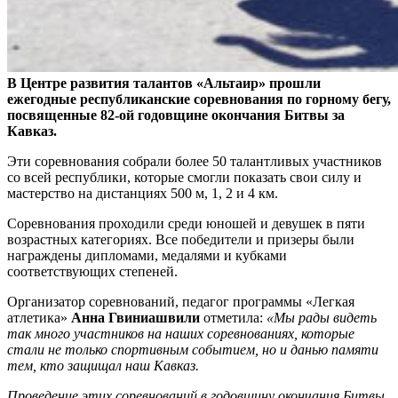
В Центре развития талантов «Альтаир» прошли
ежегодные республиканские соревнования по горному бегу,
посвященные 82-ой годовщине окончания Битвы за
Кавказ.
Эти соревнования собрали более 50 талантливых участников
со всей республики, которые смогли показать свои силу и
мастерство на дистанциях 500 м, 1, 2 и 4 км.
Соревнования проходили среди юношей и девушек в пяти
возрастных категориях. Все победители и призеры были
награждены дипломами, медалями и кубками
соответствующих степеней.
Организатор соревнований, педагог программы «Легкая
атлетика»
Анна Гвиниашвили
отметила:
«Мы рады видеть
так много участников на наших соревнованиях, которые
стали не только спортивным событием, но и данью памяти
тем, кто защищал наш Кавказ.
Проведение этих соревнований в годовщину окончания Битвы