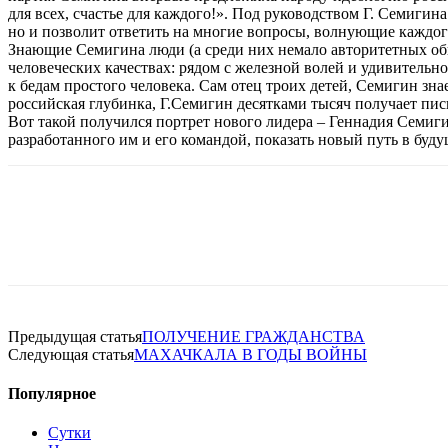
для всех, счастье для каждого!». Под руководством Г. Семигин
но и позволит ответить на многие вопросы, волнующие каждого: 
Знающие Семигина люди (а среди них немало авторитетных обще
человеческих качествах: рядом с железной волей и удивительн
к бедам простого человека. Сам отец троих детей, Семигин зна
российская глубинка, Г.Семигин десятками тысяч получает пись
Вот такой получился портрет нового лидера – Геннадия Семиги
разработанного им и его командой, показать новый путь в буд
Предыдущая статья
ПОЛУЧЕНИЕ ГРАЖДАНСТВА
Следующая статья
МАХАЧКАЛА В ГОДЫ ВОЙНЫ
Популярное
Сутки