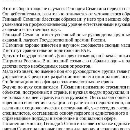
Этот выбор отнюдь не случаен. Геннадия Семигина нередко на
Он, действительно, разительно отличается от устоявшегося об
Геннадий Семигин блестяще образован: у него три высших обра
увлекался на профессиональном уровне естественными науками
академии естественных наук.
Геннадий Семигин имеет успешный опыт руководства крупными
академий, лауреат Государственной премии России.
Г.Семигин хорошо известен в научном сообществе своими масш
Институт сравнительной политологии РАН.
Депутат Государственной Думы двух созывов, он сначала показ
Патриоты России». В нынешний созыв его избрали люди – в од
десятки остро необходимых законопроектов.
Мало кто знает, но именно под его руководством группа талан
управлении. Среди них разработанные по его инициативе: осн
Стабилизационного фонда и золотовалютных резервов.
Будучи по духу созидателем, Г.Семигин неизменно стремился п
объектов, построенных в стране, и нужная людям продукция,
не только в нашей стране, но и за рубежом. Он создавал обще
коренного изменения ситуации в стране этого недостаточно, 
различных социологических исследований, уже сегодня готов
специалистов, составивших основу первого и единственного в
справедливые подходы в экономике и социальной сфере.
По мнению многих, Геннадий Семигин является также одним из
партия Семигина впервые предложила народу идеологию росс