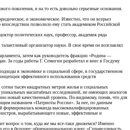
ого поколения, и на то есть довольно серьезные основания.
ридическое, и экономическое. Известно, что он всерьез
 впоследствии позволило ему стать академиком Российской
октор политических наук, профессор, академик ряда
алантливый организатор науки. В свое время он возглавлял
парламента, затем как руководитель фракции «Родина —
н. За годы работы Г. Семигин разработал и внес в Госдуму
подходы в экономике и социальной сфере, в государственном
концепция эффективного использования средств
и сотни тысяч квадратных метров жилья и социальных
ло уникальных масштабных исследований, не имеющих аналогов
енно новый качественный уровень. По-видимому, поняв, что для
яющим названием «Патриоты России». За нее, по данным
тией формировалась команда высококвалифицированных
министров, вырабатывающего новые, эффективные и
ит вопрос о том, куда же мы все-таки движемся? Именно
ю его в будущее; общенациональную идею: «Справедливость