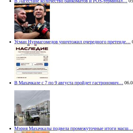
В Дагестане количество банкоматов и POS-терминал…
05
Усман Нурмагомедов уничтожил очередного претенде…
0
В Махачкале с 7 по 9 августа пройдет гастрономич…
06.0
Мэрия Махачкалы подвела промежуточные итоги масш…