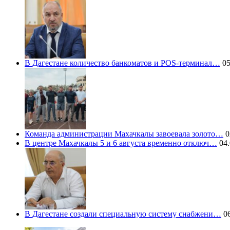
В Дагестане количество банкоматов и POS-терминал…
05
Команда администрации Махачкалы завоевала золото…
0
В центре Махачкалы 5 и 6 августа временно отключ…
04.
В Дагестане создали специальную систему снабжени…
06