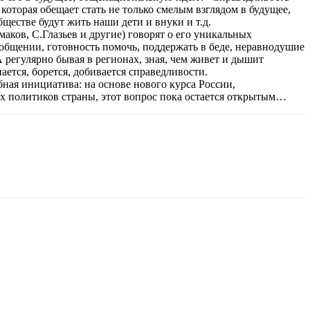
которая обещает стать не только смелым взглядом в будущее,
бществе будут жить наши дети и внуки и т.д.
ков, С.Глазьев и другие) говорят о его уникальных
 общении, готовность помочь, поддержать в беде, неравнодушие
А регулярно бывая в регионах, зная, чем живет и дышит
ается, борется, добивается справедливости.
ная инициатива: на основе нового курса России,
их политиков страны, этот вопрос пока остается открытым…