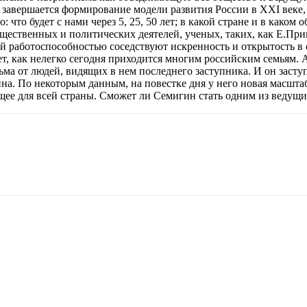
а завершается формирование модели развития России в XXI веке, 
что будет с нами через 5, 25, 50 лет; в какой стране и в каком о
ственных и политических деятелей, ученых, таких, как Е.Прима
ой работоспособностью соседствуют искренность и открытость в
ет, как нелегко сегодня приходится многим российским семьям. 
ма от людей, видящих в нем последнего заступника. И он заступ
на. По некоторым данным, на повестке дня у него новая масштаб
ущее для всей страны. Сможет ли Семигин стать одним из ведущ