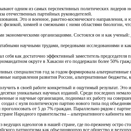
зывают одним из самых перспективных политических лидеров нов
раза отечественных партийных руководителей.
зования. Это и военное, ракетно-космического направления, и ю
: физикой, химией и смежными с ними областями биологии, что
 экономическими организациями. Состоялся он и как ученый: д
табными научными трудами, передовыми исследованиями и как т
ал себя как достаточно эффективный заместитель председателя 
номандатном округе в Хакасии его поддержали более 50% гражда
тливых специалистов год за годом формировала альтернативные 
овные направления развития России, альтернативные бюджеты, 
олучить в своей работе конкретный и ощутимый результат. Это 
 и десятки уникальных научных изданий. Среди последних нема
ственные и научные организации, поднимал их работу на соверш
он создал с нуля политическую партию нового типа под объедин
ы проголосовать от 5 до 7% граждан. Параллельно рядом с пар
 стране Народного правительства – альтернативного кабинета 
 ведущих идеологов в нашей стране, где по-прежнему остро сто
ийского патриотизма как объединяющую все общество и ведущу