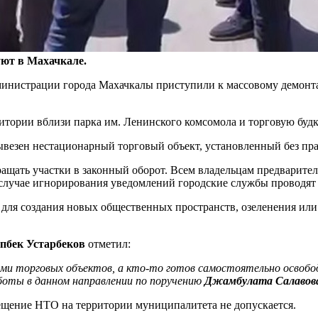
ют в Махачкале.
дминистрации города Махачкалы приступили к массовому демон
рии вблизи парка им. Ленинского комсомола и торговую будку 
ывезен нестационарный торговый объект, установленный без п
ащать участки в законный оборот. Всем владельцам предварите
случае игнорирования уведомлений городские службы проводят
для создания новых общественных пространств, озеленения или 
пбек Устарбеков
отметил:
цами торговых объектов, а кто-то готов самостоятельно осво
боты в данном направлении по поручению
Джамбулата Салавов
ещение НТО на территории муниципалитета не допускается.