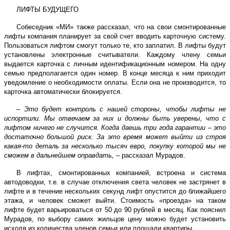
ЛИФТЫ БУДУЩЕГО
Собеседник «МИ» также рассказал, что на свои смонтированные
лифты компания планирует за свой счет вводить карточную систему.
Пользоваться лифтом смогут только те, кто заплатил. В лифты будут
установлены электронные считыватели. Каждому члену семьи
выдается карточка с личным идентификационным номером. На одну
семью предполагается один номер. В конце месяца к ним приходит
уведомление о необходимости оплаты. Если она не производится, то
карточка автоматически блокируется.
–
Это будет контроль с нашей стороны, чтобы лифты не
испортили. Мы отвечаем за них и должны быть уверены, что с
лифтом ничего не случится. Когда даешь три года гарантии – это
достаточно большой риск. За это время может выйти из строя
какая-то деталь за несколько тысяч евро, покупку которой мы не
сможем в дальнейшем оправдать,
– рассказал Мурадов.
В лифтах, смонтированных компанией, встроена и система
автодоводки, т.е. в случае отключения света человек не застрянет в
лифте и в течение нескольких секунд лифт опустится до ближайшего
этажа, и человек сможет выйти. Стоимость «проезда» на таком
лифте будет варьироваться от 50 до 90 рублей в месяц. Как пояснил
Мурадов, по выбору самих жильцов цену можно будет установить
исходя из количества членов семьи или площади квартиры.