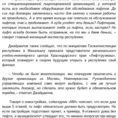
со специализированной лицензированной организацией, у которой
есть все необходимое оборудование для обследования лифтов. До
сих пор договоры заключались чисто для галочки и никакие работы
не проводились. А в это время жильцы как платили за обслуживание
лифтов, так и продолжают. А куда уходят эти деньги? Лифтерам,
которые только вытаскивают тебя из лифта, если застрял? Но
лифт всегда должен быть исправным, на то мы и даем деньги,
–
говорит главный жилищный инспектор республики.
Джабраилов также сообщил, что по инициативе Госжилинспекции
республики в Махачкалу приехали представители регионального
учебно-инженерного центра Краснодарского края «Лифтгрузмаш»,
который планирует в скором будущем открыть в республике свой
филиал.
–
Чтобы не было монополизации, мы планируем пригласить и
другие организации из Москвы, Новочеркасска. Руководители
управляющих компаний сами могут выбрать, с кем им лучше
заключить договор, но сделать это нужно будет в обязательном
порядке,
– отметил Джабраилов.
Говоря о новостройках, собеседник «МИ» пояснил, что если дом
выше 5 этажей, то лифт обязательно должен быть предусмотрен. Но
если застройщик подготовил проект, к примеру, 9-этажного дома без
лифта, и муниципалитет утвердил его, то никаких вопросов при вводе