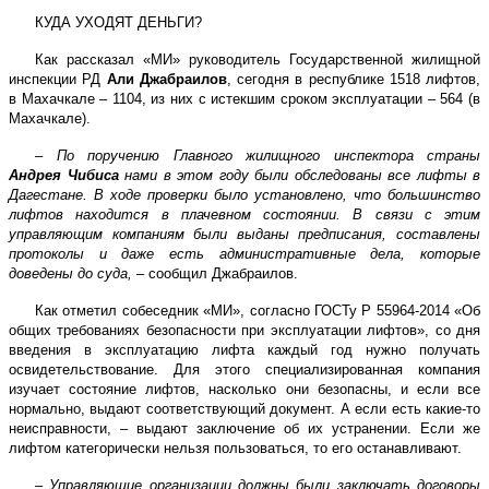
КУДА УХОДЯТ ДЕНЬГИ?
Как рассказал «МИ» руководитель Государственной жилищной
инспекции РД
Али Джабраилов
, сегодня в республике 1518 лифтов,
в Махачкале – 1104, из них с истекшим сроком эксплуатации – 564 (в
Махачкале).
–
По поручению Главного жилищного инспектора страны
Андрея Чибиса
нами в этом году были обследованы все лифты в
Дагестане. В ходе проверки было установлено, что большинство
лифтов находится в плачевном состоянии. В связи с этим
управляющим компаниям были выданы предписания, составлены
протоколы и даже есть административные дела, которые
доведены до суда,
– сообщил Джабраилов.
Как отметил собеседник «МИ», согласно ГОСТу Р 55964-2014 «Об
общих требованиях безопасности при эксплуатации лифтов», со дня
введения в эксплуатацию лифта каждый год нужно получать
освидетельствование. Для этого специализированная компания
изучает состояние лифтов, насколько они безопасны, и если все
нормально, выдают соответствующий документ. А если есть какие-то
неисправности, – выдают заключение об их устранении. Если же
лифтом категорически нельзя пользоваться, то его останавливают.
–
Управляющие организации должны были заключать договоры