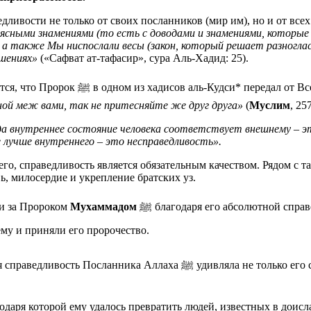
ливости не только от своих посланников (мир им), но и от все
ясными знамениями (то есть с доводами и знамениями, которые 
, а также Мы ниспослали весы (закон, который решает разногл
шениях»
(«Сафват ат-тафасир», сура Аль-Хадид: 25).
(да будет доволен им Аллах) передается, что Пророк ﷺ в одном из хадисов а
ной меж вами, так не притесняйте же друг друга»
(
Муслим
, 25
а внутреннее состояние человека соответствует внешнему – эт
 лучше внутреннего – это несправедливость».
о, справедливость является обязательным качеством. Рядом с т
вь, милосердие и укрепление братских уз.
ли за Пророком
Мухаммадом
ﷺ благодаря его абсолютной справедливости. Окружающие, увидев, каким справедливым и
м является Мухаммад ﷺ, поверили ему и приняли его пророчество.
даря которой ему удалось превратить людей, известных в доисл