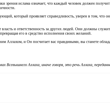
чки зрения ислама означает, что каждый человек должен получит
личности.
рующий, который проявляет справедливость, уверен в том, что о
ит власть и ответственность за других людей. Они должны служи
превращая его в средство исполнения своих желаний.
им Аллахом, и Он посчитает вас правдивыми, вы станете облада
вах Всевышнего Аллаха, иначе говоря, это речь Аллаха, передан