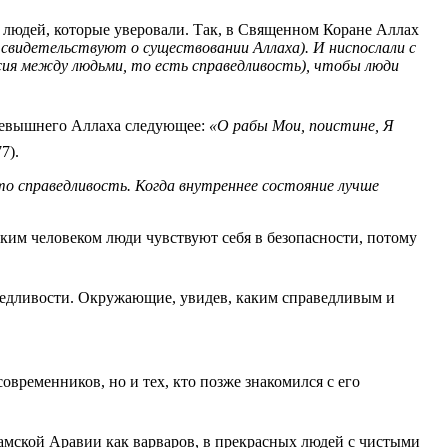
х людей, которые уверовали. Так, в Священном Коране Аллах
свидетельствуют о существовании Аллаха). И ниспослали с
асия между людьми, то есть справедливость), чтобы люди
ль-Кудси* передал от Всевышнего Аллаха следующее:
«О рабы Мои, поистине, Я
77).
о справедливость. Когда внутреннее состояние лучше
аким человеком люди чувствуют себя в безопасности, потому
амской Аравии как варваров, в прекрасных людей с чистыми