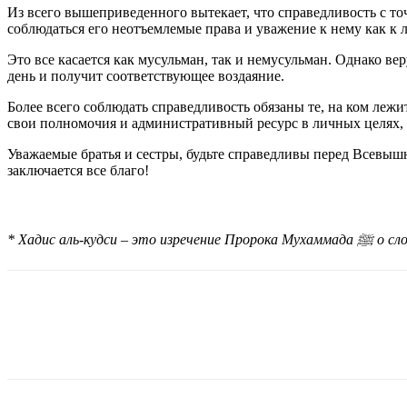
Из всего вышеприведенного вытекает, что справедливость с то
соблюдаться его неотъемлемые права и уважение к нему как к 
Это все касается как мусульман, так и немусульман. Однако ве
день и получит соответствующее воздаяние.
Более всего соблюдать справедливость обязаны те, на ком леж
свои полномочия и административный ресурс в личных целях, 
Уважаемые братья и сестры, будьте справедливы перед Всевышн
заключается все благо!
* Хадис аль-кудси – это изречение Пророка Мухаммада
ﷺ
о сло