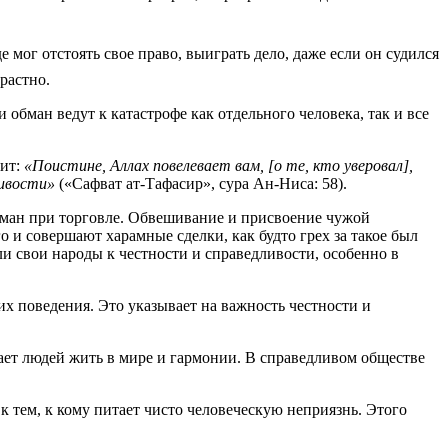
растно.
бман ведут к катастрофе как отдельного человека, так и все
рит:
«Поистине, Аллах повелевает вам, [о те, кто уверовал],
ливости»
(«Сафват ат-Тафасир», сура Ан-Ниса: 58).
бман при торговле. Обвешивание и присвоение чужой
 и совершают харамные сделки, как будто грех за такое был
и свои народы к честности и справедливости, особенно в
х поведения. Это указывает на важность честности и
ает людей жить в мире и гармонии. В справедливом обществе
 тем, к кому питает чисто человеческую неприязнь. Этого