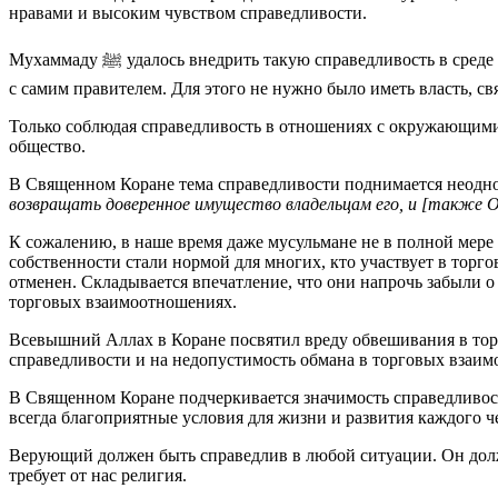
нравами и высоким чувством справедливости.
Мухаммаду ﷺ удалось внедрить такую справедливость в среде своих последователей, и самый простой человек в исламском суде мог отстоять свое право, выиграть дело, даже если он судился
с самим правителем. Для этого не нужно было иметь власть, св
Только соблюдая справедливость в отношениях с окружающими, 
общество.
В Священном Коране тема справедливости поднимается неоднок
возвращать доверенное имущество владельцам его, и [также Он
К сожалению, в наше время даже мусульмане не в полной мере
собственности стали нормой для многих, кто участвует в торг
отменен. Складывается впечатление, что они напрочь забыли о
торговых взаимоотношениях.
Всевышний Аллах в Коране посвятил вреду обвешивания в торг
справедливости и на недопустимость обмана в торговых взаи
В Священном Коране подчеркивается значимость справедливост
всегда благоприятные условия для жизни и развития каждого ч
Верующий должен быть справедлив в любой ситуации. Он должен
требует от нас религия.