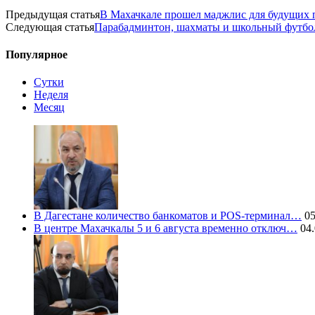
Предыдущая статья
В Махачкале прошел маджлис для будущих 
Следующая статья
Парабадминтон, шахматы и школьный футбо
Популярное
Сутки
Неделя
Месяц
В Дагестане количество банкоматов и POS-терминал…
05
В центре Махачкалы 5 и 6 августа временно отключ…
04.