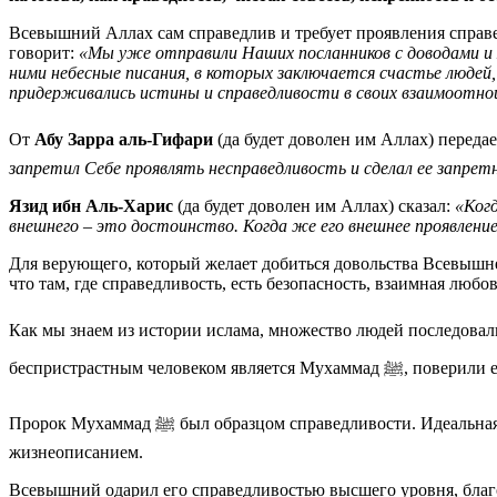
Всевышний Аллах сам справедлив и требует проявления справед
говорит:
«Мы уже отправили Наших посланников с доводами и 
ними небесные писания, в которых заключается счастье людей
придерживались истины и справедливости в своих взаимоотно
От
Абу Зарра аль-Гифари
запретил Себе проявлять несправедливость и сделал ее запрет
Язид ибн Аль-Харис
(да будет доволен им Аллах) сказал:
«Когд
внешнего – это достоинство. Когда же его внешнее проявление
Для верующего, который желает добиться довольства Всевышнег
что там, где справедливость, есть безопасность, взаимная любо
Как мы знаем из истории ислама, множество людей последова
беспристрастным человеко
Пророк Мухаммад ﷺ был образцом справедливости. Идеальная справедливость Посланника Аллаха ﷺ удивляла не только его современников, но и тех, кто позже знакомился с его
жизнеописанием.
Всевышний одарил его справедливостью высшего уровня, благо