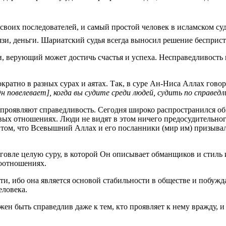
язи, деньги. Шариатский судья всегда выносил решение бесприст
верующий может достичь счастья и успеха. Несправедливость и о
ратно в разных сурах и аятах. Так, в суре Ан-Ниса Аллах гово
 повелевает], когда вы судите среди людей, судить по справед
 проявляют справедливость. Сегодня широко распространился о
овых отношениях. Люди не видят в этом ничего предосудительного
 том, что Всевышний Аллах и его посланники (мир им) призывал
овле целую суру, в которой Он описывает обманщиков и стиль и
моотношениях.
и, ибо она является основой стабильности в обществе и побужд
еловека.
 быть справедлив даже к тем, кто проявляет к нему вражду, и к