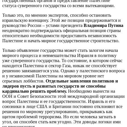
государственных органов и предоставление Палестине
статуса суверенного государства со всеми вытекающими.
Только это, по мнению экспертов, способно остановить
израильскую военщину. Этой же позиции придерживается и
руководство России – устами президента
Владимира Путина
неоднократно подтверждалась официальная позиция страны
относительно необходимости предоставить независимость
Палестине и начать мирное государственное строительство.
Только объявление государства может стать залогом начала
мирного процесса и невмешательства Израиля в политику
уже суверенного государства. То состояние, в котором сейчас
находится Палестина и сектор Газа, никак не способствует
решению завязавшегося узла. Однако у палестинского вопроса
и у независимой Палестины на мировом уровне нет
серьезных лоббистов.
Отдельные заявления политиков и
лидеров пусть и развитых государств не способны
кардинально решить проблему.
Необходимо вынести на
ООН и Совет Безопасности этой международной организации
вопрос Палестины и ее государственности. Израиль и его
союзники в лице США и Британии постоянно отклоняют все
решения по мирному урегулированию, прикрываясь как
щитом проблемой терроризма. Но если человека загнать в
угол, он способен стать кем угодно. Эти доводы логики ими
не принимаются.