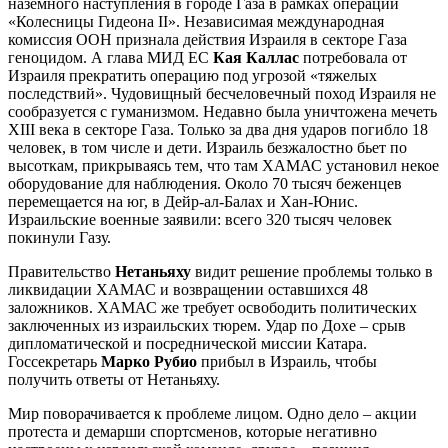
наземного наступления в городе Газа в рамках операции
«Колесницы Гидеона II». Независимая международная
комиссия ООН признала действия Израиля в секторе Газа
геноцидом. А глава МИД ЕС
Кая Каллас
потребовала от
Израиля прекратить операцию под угрозой «тяжелых
последствий». Чудовищный бесчеловечный поход Израиля не
сообразуется с гуманизмом. Недавно была уничтожена мечеть
XIII века в секторе Газа. Только за два дня ударов погибло 18
человек, в том числе и дети. Израиль безжалостно бьет по
высоткам, прикрываясь тем, что там ХАМАС установил некое
оборудование для наблюдения. Около 70 тысяч беженцев
перемещается на юг, в Дейр-ал-Балах и Хан-Юнис.
Израильские военные заявили: всего 320 тысяч человек
покинули Газу.
Правительство
Нетаньяху
видит решение проблемы только в
ликвидации ХАМАС и возвращении оставшихся 48
заложников. ХАМАС же требует освободить политических
заключенных из израильских тюрем. Удар по Дохе – срыв
дипломатической и посреднической миссии Катара.
Госсекретарь
Марко Рубио
прибыл в Израиль, чтобы
получить ответы от Нетаньяху.
Мир поворачивается к проблеме лицом. Одно дело – акции
протеста и демарши спортсменов, которые негативно