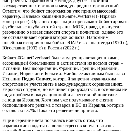
настроены к израильской команде, другое – позиция
государственных органов и международных организаций.
Отметим, что бойкот спортсменов уже принял массовый
характер. Началась кампания #GameOverIsrael («Израиль:
конец игры»). Организаторы акции призывают бойкотировать
футбольные клуба из этой страны. МОК, правда, выпустил
резолюцию о независимости спорта и политики, однако это
не останавливает организаторов бойкота. Напомним,
новейшая история знала бойкот ЮАР из-за апартеида (1970 г.),
Югославии (1992 г.) и России (2022 г.).
Бойкот #GameOverIsrael был запущен правозащитниками,
ассоциацией болельщиков и активистами из восьми стран –
Испании, Великобритании, Франции, Греции, Ирландии,
Италии, Норвегии и Бельгии. Наиболее активным был глава
Испании
Педро Санчес
, который запретил израильским
спортсменам участвовать в международных соревнованиях.
Евросоюз с трудом, но начинает пробуждаться, в основном не
видя проблем в оккупационной и агрессивной политике
геноцида Израиля. Хотя там уже подумывают о снятии
беспошлинного режима с товаров в ЕС из Израиля, которые
составляют 37%. Пока это решение не принято.
Еще в середине лета появилась новость о том, что
израильские солдаты на волне стрессов кончают жизнь
самоубийством, не выдерживая психологической нагрузки,