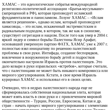
ХАМАС – это идеологические собратья международной
религиозно-политической ассоциации «Братья-мусульмане»
(запрещенной в РФ), которая проповедует исламский
фундаментализм и панисламизм. Лозунг ХАМАС – «Ислам
является решением», однако ислам, который проповедуют
хамасовцы, – это ислам, искаженный экстремистским и
радикальным подходом, в котором, так же как в сионизме,
существует сегрегация и нацизм. После того как умер в 2004 г.
яркий лидер и символ борьбы Палестины Ясир Арафат,
основавший умеренную партию ФАТХ, ХАМАС уже к 2007 г.
полностью взял инициативу по решению палестинской
проблемы в свои руки. Интифада, создание беспорядков,
вовлечение в вооруженную борьбу детей и подростков
окончательно настроили Израиль против палестинцев. Это
дало козыри в руки израильских «ястребов», которые считали,
что с палестинцами не может быть никакого компромисса или
мирного урегулирования. Кстати, в свое время Израиль
курировал ХАМАС и использовал его в своих целях.
Очевидно, что в недрах палестинского народа еще не
сформировалась собственная национальная элита, которая
может взять власть в свои руки и с привлечением мировой
общественности – Турции, России, Евросоюза, Китая и др.
стран – начать процесс мирного урегулирования с элементами
внешнего управления, которое сейчас будет по плану Трампа