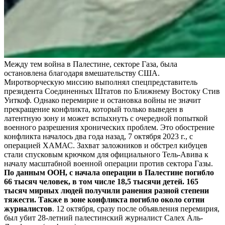
Между тем война в Палестине, секторе Газа, была
остановлена благодаря вмешательству США.
Миротворческую миссию выполнял спецпредставитель
президента Соединенных Штатов по Ближнему Востоку Стив
Уиткоф. Однако перемирие и остановка войны не значит
прекращение конфликта, который только выведен в
латентную зону и может вспыхнуть с очередной попыткой
военного разрешения хронических проблем. Это обострение
конфликта началось два года назад, 7 октября 2023 г., с
операцией ХАМАС. Захват заложников и обстрел кибуцев
стали спусковым крючком для официального Тель-Авива к
началу масштабной военной операции против сектора Газы.
По данным ООН, с начала операции в Палестине погибло
66 тысяч человек, в том числе 18,5 тысячи детей. 165
тысяч мирных людей получили ранения разной степени
тяжести. Также в зоне конфликта погибло около сотни
журналистов
. 12 октября, сразу после объявления перемирия,
был убит 28-летний палестинский журналист Салех Аль-