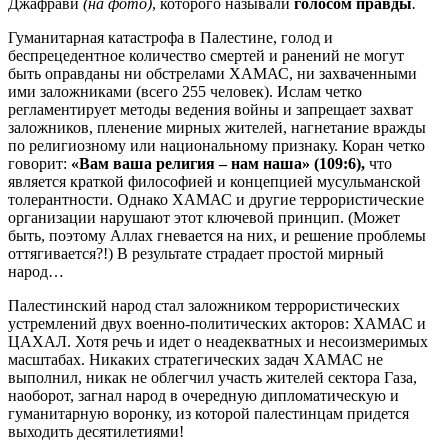
Джафрави
(на фото)
, которого называли
голосом правды
.
Гуманитарная катастрофа в Палестине, голод и
беспрецедентное количество смертей и ранений не могут
быть оправданы ни обстрелами ХАМАС, ни захваченными
ими заложниками (всего 255 человек). Ислам четко
регламентирует методы ведения войны и запрещает захват
заложников, пленение мирных жителей, нагнетание вражды
по религиозному или национальному признаку. Коран четко
говорит:
«Вам ваша религия – нам наша» (109:6),
что
является краткой философией и концепцией мусульманской
толерантности. Однако ХАМАС и другие террористические
организации нарушают этот ключевой принцип. (Может
быть, поэтому Аллах гневается на них, и решение проблемы
оттягивается?!) В результате страдает простой мирный
народ…
Палестинский народ стал заложником террористических
устремлений двух военно-политических акторов: ХАМАС и
ЦАХАЛ. Хотя речь и идет о неадекватных и несоизмеримых
масштабах. Никаких стратегических задач ХАМАС не
выполнил, никак не облегчил участь жителей сектора Газа,
наоборот, загнал народ в очередную дипломатическую и
гуманитарную воронку, из которой палестинцам придется
выходить десятилетиями!