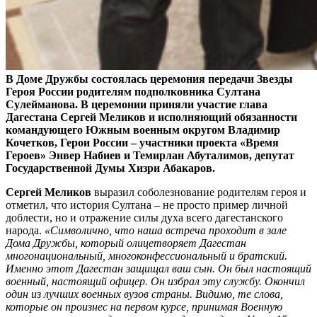
В Доме Дружбы состоялась церемония передачи Звезды
Героя России родителям подполковника Султана
Сулейманова. В церемонии приняли участие глава
Дагестана Сергей Меликов и исполняющий обязанности
командующего Южным военным округом Владимир
Кочетков, Герои России – участники проекта «Время
Героев» Энвер Набиев и Темирлан Абуталимов, депутат
Государственной Думы Хизри Абакаров.
Сергей Меликов
выразил соболезнование родителям героя и
отметил, что история Султана – не просто пример личной
доблести, но и отражение силы духа всего дагестанского
народа.
«Символично, что наша встреча проходит в зале
Дома Дружбы, который олицетворяет Дагестан
многонациональный, многоконфессиональный и братский.
Именно этот Дагестан защищал ваш сын. Он был настоящий
военный, настоящий офицер. Он избрал эту службу. Окончил
один из лучших военных вузов страны. Видимо, те слова,
которые он произнес на первом курсе, принимая Военную