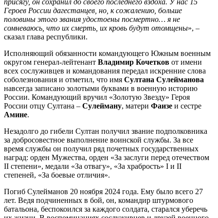
присягу, он сохранил до своего последнего вздоха. У нас 15
Героев России дагестанцев, но, к сожалению, больше
половины этого звания удостоены посмертно… я не
сомневаюсь, что их смерть, их кровь будут отомщены
», –
сказал глава республики.
Исполняющий обязанности командующего Южным военным
округом генерал-лейтенант
Владимир Кочетков
от имени
всех сослуживцев и командования передал искренние слова
соболезнования и отметил, что имя
Султана Сулейманова
навсегда записано золотыми буквами в военную историю
России. Командующий вручил «Золотую Звезду» Героя
России отцу Султана –
Сулейману
, матери
Фаизе
и сестре
Амине
.
Незадолго до гибели Султан получил звание подполковника
за добросовестное выполнение воинской службы. За все
время службы он получил ряд почетных государственных
наград: орден Мужества, орден «За заслуги перед отечеством
II степени», медали «За отвагу», «За храбрость» I и II
степеней, «За боевые отличия».
Погиб Сулейманов 20 ноября 2024 года. Ему было всего 27
лет. Ведя подчиненных в бой, он, командир штурмового
батальона, беспокоился за каждого солдата, старался уберечь
их жизни. В воспоминаниях сослуживцев и друзей военного