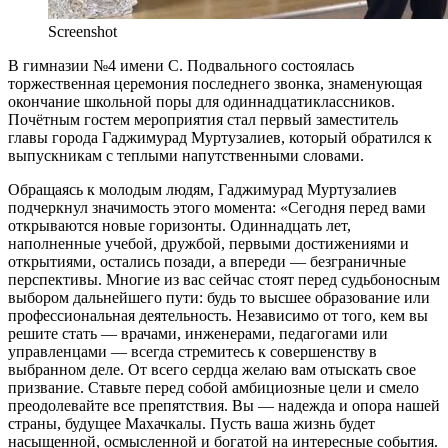
Screenshot
В гимназии №4 имени С. Подвального состоялась
торжественная церемония последнего звонка, знаменующая
окончание школьной поры для одиннадцатиклассников.
Почётным гостем мероприятия стал первый заместитель
главы города Гаджимурад Муртузалиев, который обратился к
выпускникам с теплыми напутственными словами.
Обращаясь к молодым людям, Гаджимурад Муртузалиев
подчеркнул значимость этого момента: «Сегодня перед вами
открываются новые горизонты. Одиннадцать лет,
наполненные учебой, дружбой, первыми достижениями и
открытиями, остались позади, а впереди — безграничные
перспективы. Многие из вас сейчас стоят перед судьбоносным
выбором дальнейшего пути: будь то высшее образование или
профессиональная деятельность. Независимо от того, кем вы
решите стать — врачами, инженерами, педагогами или
управленцами — всегда стремитесь к совершенству в
выбранном деле. От всего сердца желаю вам отыскать свое
призвание. Ставьте перед собой амбициозные цели и смело
преодолевайте все препятствия. Вы — надежда и опора нашей
страны, будущее Махачкалы. Пусть ваша жизнь будет
насыщенной, осмысленной и богатой на интересные события.