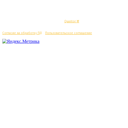
© Махачкалинские известия - Разработка
Quantor-∀
Согласие на обработку ПД
/
Пользовательское соглашение