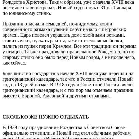
Рождества Христова. Таким образом, уже с начала XVIII века
россияне стали встречать Новый год в ночь с 31 на 1 января
по юлианскому стилю.
Праздник отмечали семь дней, по-видимому, корни
современного размаха гуляний берут начало с петровских
времен. Царь повелел украшать дома хвойными ветками,
ставить елки, пускать ракеты, зажигать смоляные бочки,
палить из пушек перед Кремлем. Все эти традиции он перенял
у немцев. Также праздновали православное Рождество, но по
старому стилю оно было перед Новым годом, а не после него,
как сейчас.
Большинство государств в начале XVIII века уже перешли на
григорианский календарь, так что в России отмечали Новый
год на 13 дней позже. В 1918 году в Советской России ввели
григорианский календарь, и с тех пор мы отмечаем праздник
вместе с Европой, Америкой и другими странами.
СКОЛЬКО ЖЕ НУЖНО ОТДЫХАТЬ
В 1929 году празднование Рождества в Советском Союзе
официально отменили, а Новый год стал обычным рабочим
днем. Однако после Великой Отечественной войны