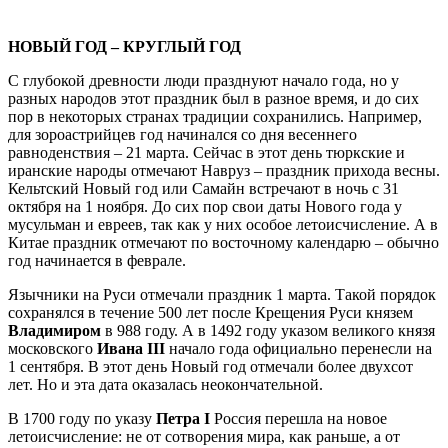
НОВЫЙ ГОД – КРУГЛЫЙ ГОД
С глубокой древности люди празднуют начало года, но у
разных народов этот праздник был в разное время, и до сих
пор в некоторых странах традиции сохранились. Например,
для зороастрийцев год начинался со дня весеннего
равноденствия – 21 марта. Сейчас в этот день тюркские и
иранские народы отмечают Навруз – праздник прихода весны.
Кельтский Новый год или Самайн встречают в ночь с 31
октября на 1 ноября. До сих пор свои даты Нового года у
мусульман и евреев, так как у них особое летоисчисление. А в
Китае праздник отмечают по восточному календарю – обычно
год начинается в феврале.
Язычники на Руси отмечали праздник 1 марта. Такой порядок
сохранялся в течение 500 лет после Крещения Руси князем
Владимиром
в 988 году. А в 1492 году указом великого князя
московского
Ивана III
начало года официально перенесли на
1 сентября. В этот день Новый год отмечали более двухсот
лет. Но и эта дата оказалась неокончательной.
В 1700 году по указу
Петра I
Россия перешла на новое
летоисчисление: не от сотворения мира, как раньше, а от