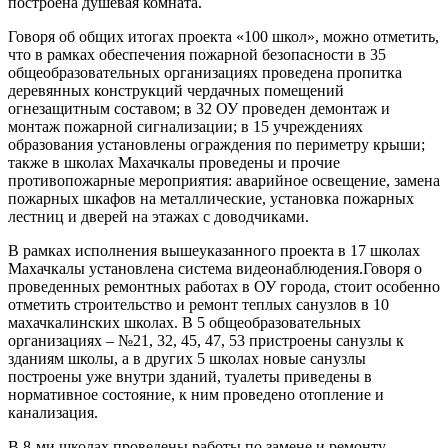
построена душевая комната.
Говоря об общих итогах проекта «100 школ», можно отметить,
что в рамках обеспечения пожарной безопасности в 35
общеобразовательных организациях проведена пропитка
деревянных конструкций чердачных помещений
огнезащитным составом; в 32 ОУ проведен демонтаж и
монтаж пожарной сигнализации; в 15 учреждениях
образования установлены ограждения по периметру крыши;
также в школах Махачкалы проведены и прочие
противопожарные мероприятия: аварийное освещение, замена
пожарных шкафов на металлические, установка пожарных
лестниц и дверей на этажах с доводчиками.
В рамках исполнения вышеуказанного проекта в 17 школах
Махачкалы установлена система видеонаблюдения.Говоря о
проведенных ремонтных работах в ОУ города, стоит особенно
отметить строительство и ремонт теплых санузлов в 10
махачкалинских школах. В 5 общеобразовательных
организациях – №21, 32, 45, 47, 53 пристроены санузлы к
зданиям школы, а в других 5 школах новые санузлы
построены уже внутри зданий, туалеты приведены в
нормативное состояние, к ним проведено отопление и
канализация.
В 8-ми школах проведены работы по замене и ремонту