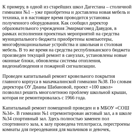
К примеру, в одной из старейших школ Дагестана – столичной
гимназии №1 – уже приобретена и доставлена новая мебель и
техника, и в настоящее время проводится установка
полученного оборудования. Как сообщил директор
образовательного учреждения Эмирмагомед Давудов, в
рамках исполнения проектных мероприятий на средства
муниципального бюджета приобретены компьютеры,
многофункциональные устройства и школьная и столовая
мебель. В то же время на средства республиканского бюджета
произведен текущий ремонт в санузлах, установлены новые
оконные блоки, обновлены системы отопления,
видеонаблюдения и пожарной сигнализации.
Проведен капитальный ремонт кровельного покрытия
главного корпуса в махачкалинской гимназии №38. По словам
директора ОУ Дианы Шабановой, проект «100 школ»
позволил решить многолетнюю проблему школьной крыши,
которая не ремонтировалась с 1966 года.
Капитальный ремонт помещений проведен и в МБОУ «СОШ
№34». В гимназии №1 отремонтирован актовый зал, а в школе
№34 спортивный зал. Здесь полностью заменен пол
спортивного зала, к залу проведена теплотрасса, перестроены
комнаты для переодевания для мальчиков и девочек,