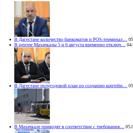
В Дагестане количество банкоматов и POS-терминал…
05
В центре Махачкалы 5 и 6 августа временно отключ…
04.
В Дагестане полугодовой план по созданию контейн…
05
В Махачкале приводят в соответствие с требования…
05.0