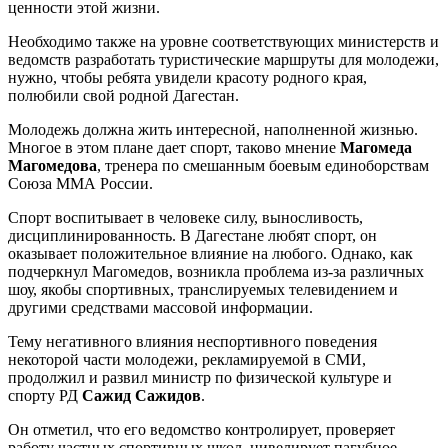
ценности этой жизни.
Необходимо также на уровне соответствующих министерств и
ведомств разработать туристические маршруты для молодежи,
нужно, чтобы ребята увидели красоту родного края,
полюбили свой родной Дагестан.
Молодежь должна жить интересной, наполненной жизнью.
Многое в этом плане дает спорт, таково мнение
Магомеда
Магомедова
, тренера по смешанным боевым единоборствам
Союза ММА России.
Спорт воспитывает в человеке силу, выносливость,
дисциплинированность. В Дагестане любят спорт, он
оказывает положительное влияние на любого. Однако, как
подчеркнул Магомедов, возникла проблема из-за различных
шоу, якобы спортивных, транслируемых телевидением и
другими средствами массовой информации.
Тему негативного влияния неспортивного поведения
некоторой части молодежи, рекламируемой в СМИ,
продолжил и развил министр по физической культуре и
спорту РД
Сажид Сажидов
.
Он отметил, что его ведомство контролирует, проверяет
работу частных спортивных школ, нивелирует пагубное