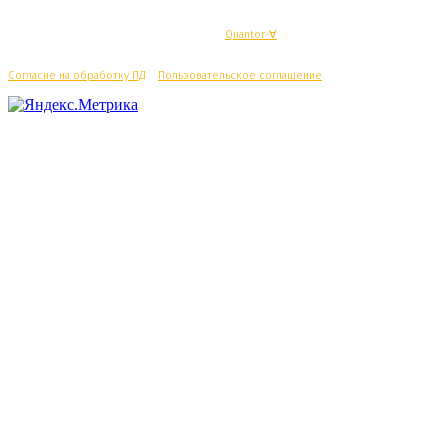
© Махачкалинские известия - Разработка
Quantor-∀
Согласие на обработку ПД
/
Пользовательское соглашение