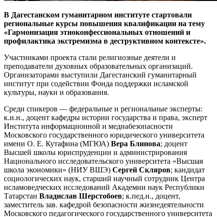
В Дагестанском гуманитарном институте стартовали
региональные курсы повышения квалификации на тему
«Гармонизация этноконфессиональных отношений и
профилактика экстремизма в деструктивном контексте».
Участниками проекта стали религиозные деятели и
преподаватели духовных образовательных организаций.
Организаторами выступили Дагестанский гуманитарный
институт при содействии Фонда поддержки исламской
культуры, науки и образования.
Среди спикеров — федеральные и региональные эксперты:
к.и.н., доцент кафедры истории государства и права, эксперт
Института информационной и медиабезопасности
Московского государственного юридического университета
имени О. Е. Кутафина (МГЮА)
Вера Блинова
; доцент
Высшей школы юриспруденции и администрирования
Национального исследовательского университета «Высшая
школа экономики» (НИУ ВШЭ)
Сергей Скляров
; кандидат
социологических наук, старший научный сотрудник Центра
исламоведческих исследований Академии наук Республики
Татарстан
Владислав Шерстобоев
; к.пед.н., доцент,
заместитель зав. кафедрой безопасности жизнедеятельности
Московского педагогического государственного университета