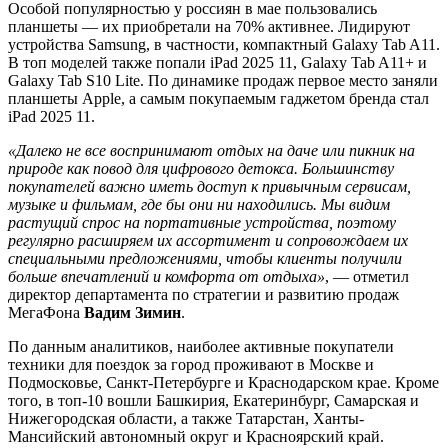
Особой популярностью у россиян в мае пользовались
планшеты — их приобретали на 70% активнее. Лидируют
устройства Samsung, в частности, компактный Galaxy Tab A11.
В топ моделей также попали iPad 2025 11, Galaxy Tab A11+ и
Galaxy Tab S10 Lite. По динамике продаж первое место заняли
планшеты Apple, а самым покупаемым гаджетом бренда стал
iPad 2025 11.
«Далеко не все воспринимают отдых на даче или пикник на
природе как повод для цифрового детокса. Большинству
покупателей важно иметь доступ к привычным сервисам,
музыке и фильмам, где бы они ни находились. Мы видим
растущий спрос на портативные устройства, поэтому
регулярно расширяем их ассортимент и сопровождаем их
специальными предложениями, чтобы клиенты получили
больше впечатлений и комфорта от отдыха»
, — отметил
директор департамента по стратегии и развитию продаж
МегаФона
Вадим Зимин
.
По данным аналитиков, наиболее активные покупатели
техники для поездок за город проживают в Москве и
Подмосковье, Санкт‑Петербурге и Краснодарском крае. Кроме
того, в топ-10 вошли Башкирия, Екатеринбург, Самарская и
Нижегородская области, а также Татарстан, Ханты-
Мансийский автономный округ и Красноярский край.