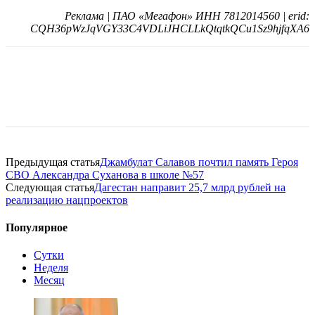
Реклама | ПАО «Мегафон» ИНН 7812014560 | erid:
CQH36pWzJqVGY33C4VDLiJHCLLkQtqtkQCu1Sz9hjfqXA6
Предыдущая статья
Джамбулат Салавов почтил память Героя
СВО Александра Суханова в школе №57
Следующая статья
Дагестан направит 25,7 млрд рублей на
реализацию нацпроектов
Популярное
Сутки
Неделя
Месяц