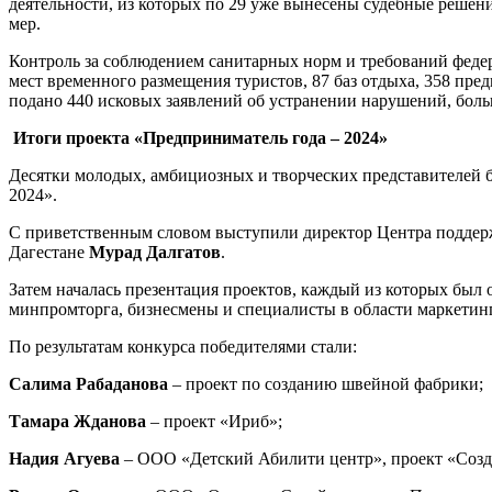
деятельности, из которых по 29 уже вынесены судебные решени
мер.
Контроль за соблюдением санитарных норм и требований феде
мест временного размещения туристов, 87 баз отдыха, 358 пре
подано 440 исковых заявлений об устранении нарушений, боль
Итоги проекта «Предприниматель года – 2024»
Десятки молодых, амбициозных и творческих представителей б
2024».
С приветственным словом выступили директор Центра поддер
Дагестане
Мурад Далгатов
.
Затем началась презентация проектов, каждый из которых был 
минпромторга, бизнесмены и специалисты в области маркетинг
По результатам конкурса победителями стали:
Салима Рабаданова
– проект по созданию швейной фабрики;
Тамара Жданова
– проект «Ириб»;
Надия Агуева
– ООО «Детский Абилити центр», проект «Создан