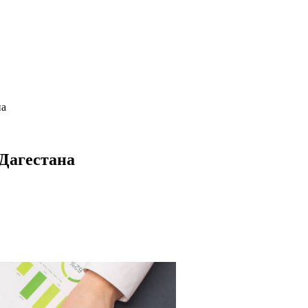
на
 Дагестана