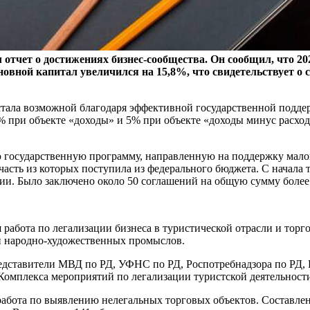
 отчет о достижениях бизнес-сообщества. Он сообщил, что 2
новной капитал увеличился на 15,8%, что свидетельствует о
стала возможной благодаря эффективной государственной подде
 при объекте «доходы» и 5% при объекте «доходы минус расход
 государственную программу, направленную на поддержку малого
асть из которых поступила из федерального бюджета. С начала т
дии. Было заключено около 50 соглашений на общую сумму более
 работа по легализации бизнеса в туристической отрасли и торг
 и народно-художественных промыслов.
едставители МВД по РД, УФНС по РД, Роспотребнадзора по РД, 
Комплекса мероприятий по легализации туристской деятельност
абота по выявлению нелегальных торговых объектов. Составлен