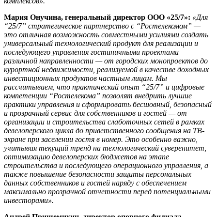
комплексов».
Мария Онучина, генеральный директор ООО «25/7»:
«Для
“25/7” стратегическое партнерство с “Ростелекомом” —
это отличная возможность совместными усилиями создать
универсальный технологический продукт для реализации и
последующего управления гостиничными проектами
различной направленности — от городских монопроектов до
курортной недвижимости, реализуемой в качестве доходных
инвестиционных продуктов частным лицам. Мы
рассчитываем, что практический опыт “25/7” и цифровые
компетенции “Ростелекома” позволят внедрить лучшие
практики управления и сформировать бесшовный, безопасный
и прозрачный сервис для собственников и гостей — от
организации и строительства слаботочных сетей в рамках
девелоперского цикла до приветственного сообщения на ТВ-
экране при заселении гостя в номер. Это особенно важно,
учитывая текущий тренд на технологический суверенитет,
оптимизацию девелоперских бюджетов на этапе
строительства и последующего операционного управления, а
также повышение безопасности защиты персональных
данных собственников и гостей наряду с обеспечением
максимально прозрачной отчетности перед потенциальными
инвесторами».
Андрей Прищемихин, директор опорного филиала