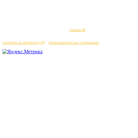
© Махачкалинские известия - Разработка
Quantor-∀
Согласие на обработку ПД
/
Пользовательское соглашение