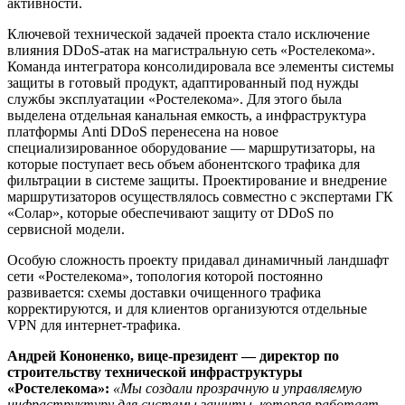
активности.
Ключевой технической задачей проекта стало исключение
влияния DDoS-атак на магистральную сеть «Ростелекома».
Команда интегратора консолидировала все элементы системы
защиты в готовый продукт, адаптированный под нужды
службы эксплуатации «Ростелекома». Для этого была
выделена отдельная канальная емкость, а инфраструктура
платформы Anti DDoS перенесена на новое
специализированное оборудование — маршрутизаторы, на
которые поступает весь объем абонентского трафика для
фильтрации в системе защиты. Проектирование и внедрение
маршрутизаторов осуществлялось совместно с экспертами ГК
«Солар», которые обеспечивают защиту от DDoS по
сервисной модели.
Особую сложность проекту придавал динамичный ландшафт
сети «Ростелекома», топология которой постоянно
развивается: схемы доставки очищенного трафика
корректируются, и для клиентов организуются отдельные
VPN для интернет-трафика.
Андрей Кононенко, вице-президент — директор по
строительству технической инфраструктуры
«Ростелекома»:
«Мы создали прозрачную и управляемую
инфраструктуру для системы защиты, которая работает