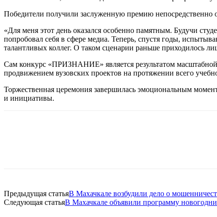
Победители получили заслуженную премию непосредственно от
«Для меня этот день оказался особенно памятным. Будучи студ
попробовал себя в сфере медиа. Теперь, спустя годы, испытыва
талантливых коллег. О таком сценарии раньше приходилось ли
Сам конкурс «ПРИЗНАНИЕ» является результатом масштабной д
продвижением вузовских проектов на протяжении всего учебно
Торжественная церемония завершилась эмоциональным моменто
и инициативы.
Предыдущая статья
В Махачкале возбудили дело о мошенничест
Следующая статья
В Махачкале объявили программу новогодни