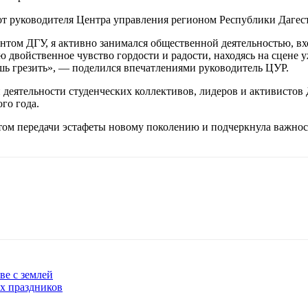
 руководителя Центра управления регионом Республики Дагеста
ентом ДГУ, я активно занимался общественной деятельностью, вх
ю двойственное чувство гордости и радости, находясь на сцене уж
шь грезить», — поделился впечатлениями руководитель ЦУР.
еятельности студенческих коллективов, лидеров и активистов 
го года.
м передачи эстафеты новому поколению и подчеркнула важност
ве с землей
х праздников