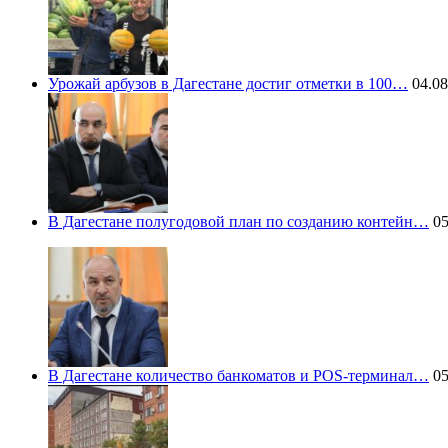
Урожай арбузов в Дагестане достиг отметки в 100…
04.08
В Дагестане полугодовой план по созданию контейн…
05
В Дагестане количество банкоматов и POS-терминал…
05