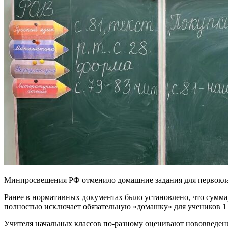
Минпросвещения РФ отменило домашние задания для первокласс
Ранее в нормативных документах было установлено, что сумма
полностью исключает обязательную «домашку» для учеников 1 
Учителя начальных классов по‑разному оценивают нововведени