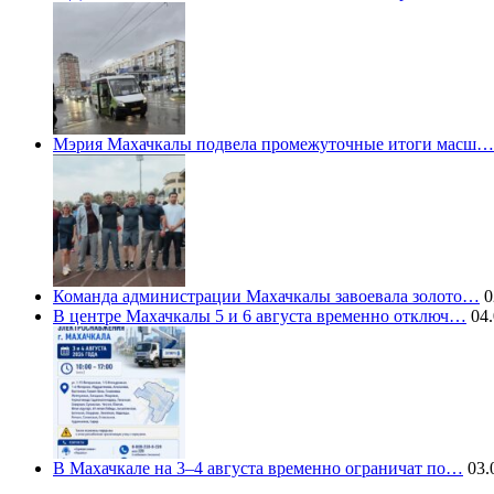
Мэрия Махачкалы подвела промежуточные итоги масш…
Команда администрации Махачкалы завоевала золото…
0
В центре Махачкалы 5 и 6 августа временно отключ…
04.
В Махачкале на 3–4 августа временно ограничат по…
03.