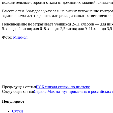
положительные стороны отказа от домашних заданий: снижение 
Вместе с тем Ахмедова указала и на риски: усложнение контр
задание помогает закрепить материал, развивать ответственнос
Нововведение не затрагивает учащихся 2–11 классов — для них
5‑х — до 2 часов; для 6–8‑х — до 2,5 часов; для 9–11‑х — до 3,5
Фото:
Мирмол
Предыдущая статья
ПСБ снизил ставки по ипотеке
Следующая статья
Сервис Max начнут применять в российских
Популярное
Сутки