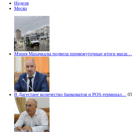
Неделя
Месяц
Мэрия Махачкалы подвела промежуточные итоги масш…
В Дагестане количество банкоматов и POS-терминал…
05