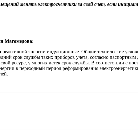
щений менять электросчетчики за свой счет, если инициати
ия Магомедова:
реактивной энергии индукционные. Общие технические условия»,
дний срок службы таких приборов учета, согласно паспортным да
свой ресурс, у многих истек срок службы. В соответствии с пос
ергии в переходный период реформирования электроэнергетики»
лей.