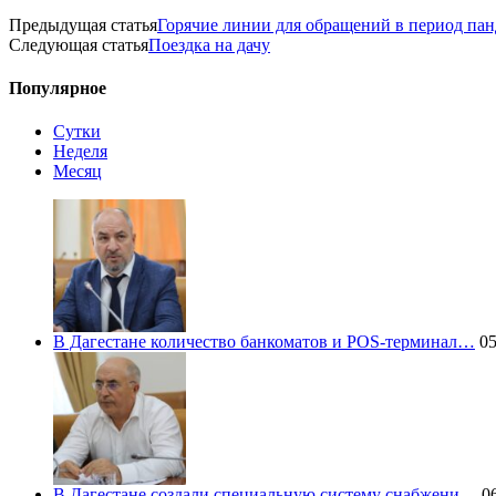
Предыдущая статья
Горячие линии для обращений в период п
Следующая статья
Поездка на дачу
Популярное
Сутки
Неделя
Месяц
В Дагестане количество банкоматов и POS-терминал…
05
В Дагестане создали специальную систему снабжени…
06