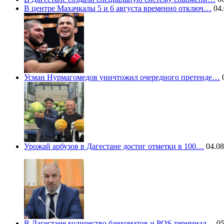
В центре Махачкалы 5 и 6 августа временно отключ…
04.
Усман Нурмагомедов уничтожил очередного претенде…
0
Урожай арбузов в Дагестане достиг отметки в 100…
04.08
В Дагестане количество банкоматов и POS-терминал…
05