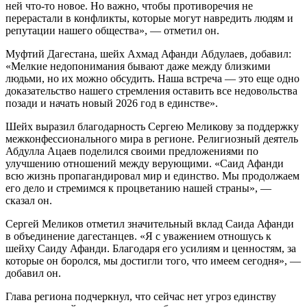
ней что-то новое. Но важно, чтобы противоречия не
перерастали в конфликты, которые могут навредить людям и
репутации нашего общества», — отметил он.
Муфтий Дагестана, шейх Ахмад Афанди Абдулаев, добавил:
«Мелкие недопонимания бывают даже между близкими
людьми, но их можно обсудить. Наша встреча — это еще одно
доказательство нашего стремления оставить все недовольства
позади и начать новый 2026 год в единстве».
Шейх выразил благодарность Сергею Меликову за поддержку
межконфессионального мира в регионе. Религиозный деятель
Абдулла Ацаев поделился своими предложениями по
улучшению отношений между верующими. «Саид Афанди
всю жизнь пропагандировал мир и единство. Мы продолжаем
его дело и стремимся к процветанию нашей страны», —
сказал он.
Сергей Меликов отметил значительный вклад Саида Афанди
в объединение дагестанцев. «Я с уважением отношусь к
шейху Саиду Афанди. Благодаря его усилиям и ценностям, за
которые он боролся, мы достигли того, что имеем сегодня», —
добавил он.
Глава региона подчеркнул, что сейчас нет угроз единству