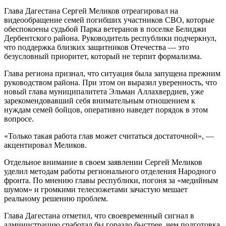
Глава Дагестана
Сергей Меликов
отреагировал на
видеообращение семей погибших участников СВО, которые
обеспокоены судьбой Парка ветеранов в поселке Белиджи
Дербентского района. Руководитель республики подчеркнул,
что поддержка близких защитников Отечества — это
безусловный приоритет, который не терпит формализма.
Глава региона признал, что ситуация была запущена прежним
руководством района. При этом он выразил уверенность, что
новый глава муниципалитета
Эльман Аллахвердиев
, уже
зарекомендовавший себя внимательным отношением к
нуждам семей бойцов, оперативно наведет порядок в этом
вопросе.
«Только такая работа глав может считаться достаточной»
, —
акцентировал Меликов.
Отдельное внимание в своем заявлении Сергей Меликов
уделил методам работы регионального отделения Народного
фронта. По мнению главы республики, погоня за «медийным
шумом» и громкими телесюжетами зачастую мешает
реальному решению проблем.
Глава Дагестана отметил, что своевременный сигнал в
администрацию сработал бы гораздо быстрее, чем подготовка