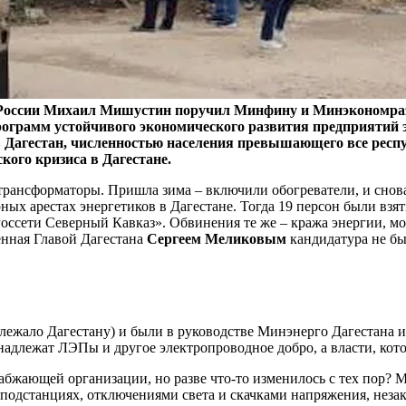
 России Михаил Мишустин поручил Минфину и Минэкономразви
ограмм устойчивого экономического развития предприятий 
в Дагестан, численностью населения превышающего все респуб
кого кризиса в Дагестане.
трансформаторы. Пришла зима – включили обогреватели, и снова
ных арестах энергетиков в Дагестане. Тогда 19 персон были взят
 «Россети Северный Кавказ». Обвинения те же – кража энергии,
енная Главой Дагестана
Сергеем Меликовым
кандидатура не б
длежало Дагестану) и были в руководстве Минэнерго Дагестана и 
инадлежат ЛЭПы и другое электропроводное добро, а власти, кот
набжающей организации, но разве что-то изменилось с тех пор? 
 подстанциях, отключениями света и скачками напряжения, не