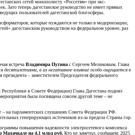
гестанских сетей монополисту «Россетям» при экс-
ек. Зато теперь дагестанское руководство не имеет прямых
сведущих пользователей дагестанской блогосферы.
нсформаторов, которые нуждаются не только в модернизации,
тей» дагестанским руководством на федеральном уровне, раз
очая встреча
Владимира Путина
с Сергеем Меликовым. Глава
я десятилетиями, а их негативное влияние особо ощущается в
я президента – заместителем Председателя федерального
й Республики в Совете Федерации) Глава Дагестана поднял
 мероприятия была посвящена совсем другой теме – не
ке – на парламентских слушаниях Совета Федерации РФ.
ительных генерирующих источников из-за предела Страны гор.
рограммы повышения надежности электросетевого комплекса
 Махачкале на 4,1 млрд руб.
Кто не заметил, сообщаем: 2025