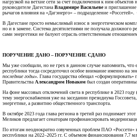
нагрузкой на ветхие сети за счет подключения к ним объектов
руководителе Дагестана
Владимире Васильеве
и приглашение в
рычагов влияния на «Дагэнерго» – подразделение «Россетей».
В Дагестане просто немыслимый износ в энергетическом компл
но и в замене. Система десятилетиями не получала должного 
сами энергетики не балуют отрасль ответственным отношение
ПОРУЧЕНИЕ ДАНО – ПОРУЧЕНИЕ СДАНО
Мы уже сообщали, но не грех в данном случае напомнить, что 
республики тогда сосредоточил особое внимание именно на эн
последние годы».
Глава государства обещал «сформулировать» п
Правительства
Александром Новаком
был создан оперативны
На фоне массовых отключений света в республике в 2023 году 
тему энергоснабжения уже на заседании президиума Госсовета,
энергетике, а развитию общественного транспорта.
В октябре 2023 года глава региона в третий раз поднимает эт
Меликов предлагает сенаторам профинансировать модернизаци
По итогам неоднократно озвученных проблем ПАО «Россети» н
республики на 2022–2025 гг. С объемом финансирования 7,7 мл