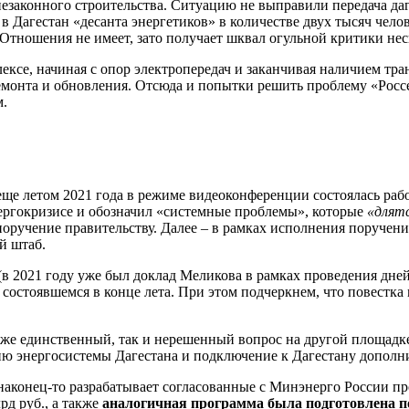
 незаконного строительства. Ситуацию не выправили передача да
 Дагестан «десанта энергетиков» в количестве двух тысяч челов
 Отношения не имеет, зато получает шквал огульной критики не
ексе, начиная с опор электропередач и заканчивая наличием тра
ремонта и обновления. Отсюда и попытки решить проблему «Россе
м.
еще летом 2021 года в режиме видеоконференции состоялась раб
ергокризисе и обозначил «системные проблемы», которые
«длятс
оручение правительству. Далее – в рамках исполнения поручени
й штаб.
(в 2021 году уже был доклад Меликова в рамках проведения дне
 состоявшемся в конце лета. При этом подчеркнем, что повестка
от же единственный, так и нерешенный вопрос на другой площад
ю энергосистемы Дагестана и подключение к Дагестану дополн
аконец-то разрабатывает согласованные с Минэнерго России п
рд руб., а также
аналогичная программа была подготовлена по