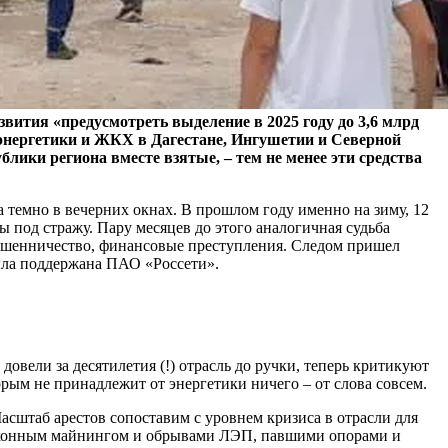
тия «предусмотреть выделение в 2025 году до 3,6 млрд
энергетики и ЖКХ в Дагестане, Ингушетии и Северной
лики региона вместе взятые, – тем не менее эти средства
 темно в вечерних окнах. В прошлом году именно на зиму, 12
ы под стражу. Пару месяцев до этого аналогичная судьба
 мошенничество, финансовые преступления. Следом пришел
ыла поддержана ПАО «Россети».
довели за десятилетия (!) отрасль до ручки, теперь критикуют
орым не принадлежит от энергетики ничего – от слова совсем.
Масштаб арестов сопоставим с уровнем кризиса в отрасли для
законным майнингом и обрывами ЛЭП, павшими опорами и