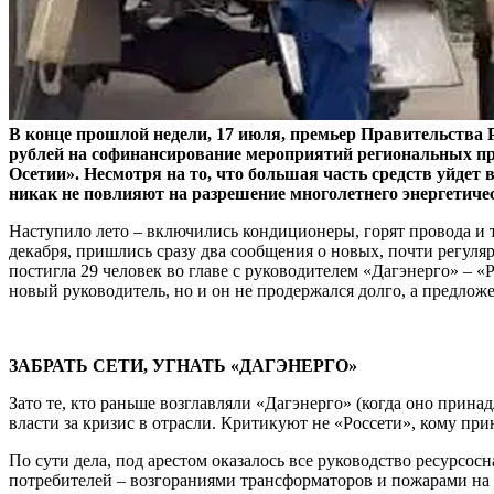
В конце прошлой недели, 17 июля, премьер Правительства
рублей на софинансирование мероприятий региональных пр
Осетии». Несмотря на то, что большая часть средств уйдет 
никак не повлияют на разрешение многолетнего энергетичес
Наступило лето – включились кондиционеры, горят провода и 
декабря, пришлись сразу два сообщения о новых, почти регуляр
постигла 29 человек во главе с руководителем «Дагэнерго» –
новый руководитель, но и он не продержался долго, а предлож
ЗАБРАТЬ СЕТИ, УГНАТЬ «ДАГЭНЕРГО»
Зато те, кто раньше возглавляли «Дагэнерго» (когда оно прина
власти за кризис в отрасли. Критикуют не «Россети», кому пр
По сути дела, под арестом оказалось все руководство ресурсос
потребителей – возгораниями трансформаторов и пожарами на