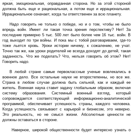
яркая, эмоциональная, оправданная сторона. Но за этой стороной
должна быть еще и рациональная, а потом еще и иррациональная.
Иррациональное означает, когда ты ответственен за всю планету.
Надо говорить не только о победе, но и о том, чтобы не было
впредь войн. Имеет ли такая точка зрения перспективу? Нет! За
последние примерно 5 тыс. 500 лет было более чем 16 тыс. войн. В
год выходит по три войны. И пока мы с тобой разговариваем, где-то
тоже льется кровь. Уроки истории ничему, к сожалению, не учат.
Точно так же, как уроки родителей не всегда доходят до детей, такая
заданность. Что же поделать? Что, нельзя говорить об этом? Нет!
Говорить надо.
В любой стране самые первоклассные ученые вовлекались в
военное дело. Все остальные науки не второстепенны, но все же.
Страна в любом случае должна быть сильной, как и каждый ее
житель. Военная наука ставит задачу глобальным образом, включая
систему образования. Системный военный взгляд, который
сопровождается соответствующей информационно-аналитической
программой, обеспечивает успешность страны, каждого человека.
Когда успешность связывают с карьерой и бизнесом, это неверно.
Это реальность, но не смысл жизни. Абсолютные ценности не
должны оставаться в стороне.
Наверное, широкой общественности будет интересно узнать о