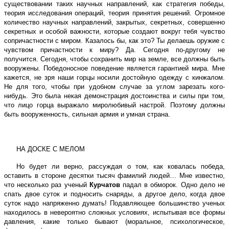
существовании таких научных направлений, как стратегия победы,
теория исследования операций, теория принятия решений. Огромное
количество научных направлений, закрытых, секретных, совершенно
секретных и особой важности, которые создают вокруг тебя чувство
сопричастности с миром. Казалось бы, как это? Ты делаешь оружие с
чувством причастности к миру? Да. Сегодня по-другому не
получится. Сегодня, чтобы сохранить мир на земле, все должны быть
вооружены. Победоносное поведение является гарантией мира. Мне
кажется, не зря наши горцы носили достойную одежду с кинжалом.
Не для того, чтобы при удобном случае за углом зарезать кого-
нибудь. Это была некая демонстрация достоинства и силы при том,
что лицо горца выражало миролюбивый настрой. Поэтому должны
быть вооруженность, сильная армия и умная страна.
НА ДОСКЕ С МЕЛОМ
Но будет ли верно, рассуждая о том, как ковалась победа,
оставить в стороне десятки тысяч фамилий людей… Мне известно,
что несколько раз ученый
Курчатов
падал в обморок. Одно дело не
спать двое суток и подносить снаряды, а другое дело, когда двое
суток надо напряженно думать! Подавляющее большинство ученых
находилось в невероятно сложных условиях, испытывая все формы
давления, какие только бывают (моральное, психологическое,