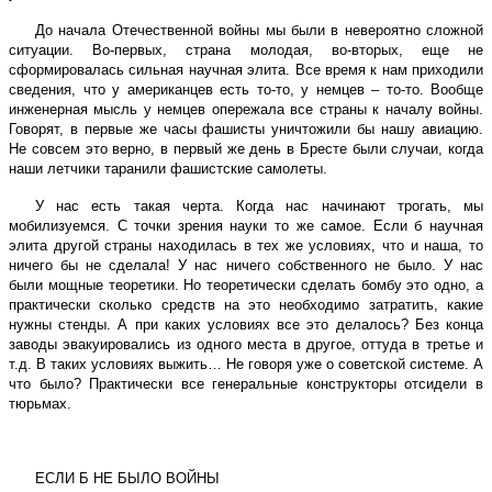
До начала Отечественной войны мы были в невероятно сложной
ситуации. Во-первых, страна молодая, во-вторых, еще не
сформировалась сильная научная элита. Все время к нам приходили
сведения, что у американцев есть то-то, у немцев – то-то. Вообще
инженерная мысль у немцев опережала все страны к началу войны.
Говорят, в первые же часы фашисты уничтожили бы нашу авиацию.
Не совсем это верно, в первый же день в Бресте были случаи, когда
наши летчики таранили фашистские самолеты.
У нас есть такая черта. Когда нас начинают трогать, мы
мобилизуемся. С точки зрения науки то же самое. Если б научная
элита другой страны находилась в тех же условиях, что и наша, то
ничего бы не сделала! У нас ничего собственного не было. У нас
были мощные теоретики. Но теоретически сделать бомбу это одно, а
практически сколько средств на это необходимо затратить, какие
нужны стенды. А при каких условиях все это делалось? Без конца
заводы эвакуировались из одного места в другое, оттуда в третье и
т.д. В таких условиях выжить… Не говоря уже о советской системе. А
что было? Практически все генеральные конструкторы отсидели в
тюрьмах.
ЕСЛИ Б НЕ БЫЛО ВОЙНЫ