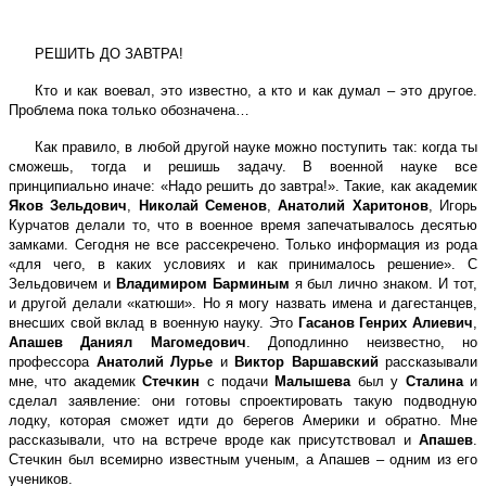
РЕШИТЬ ДО ЗАВТРА!
Кто и как воевал, это известно, а кто и как думал – это другое.
Проблема пока только обозначена…
Как правило, в любой другой науке можно поступить так: когда ты
сможешь, тогда и решишь задачу. В военной науке все
принципиально иначе: «Надо решить до завтра!». Такие, как академик
Яков Зельдович
,
Николай Семенов
,
Анатолий Харитонов
, Игорь
Курчатов делали то, что в военное время запечатывалось десятью
замками. Сегодня не все рассекречено. Только информация из рода
«для чего, в каких условиях и как принималось решение». С
Зельдовичем и
Владимиром Барминым
я был лично знаком. И тот,
и другой делали «катюши». Но я могу назвать имена и дагестанцев,
внесших свой вклад в военную науку. Это
Гасанов Генрих Алиевич
,
Апашев Даниял Магомедович
. Доподлинно неизвестно, но
профессора
Анатолий Лурье
и
Виктор Варшавский
рассказывали
мне, что академик
Стечкин
с подачи
Малышева
был у
Сталина
и
сделал заявление: они готовы спроектировать такую подводную
лодку, которая сможет идти до берегов Америки и обратно. Мне
рассказывали, что на встрече вроде как присутствовал и
Апашев
.
Стечкин был всемирно известным ученым, а Апашев – одним из его
учеников.