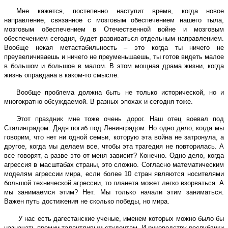
Мне кажется, постепенно наступит время, когда новое
направление, связанное с мозговым обеспечением нашего тыла,
мозговым обеспечением в Отечественной войне и мозговым
обеспечением сегодня, будет развиваться отдельным направлением.
Вообще некая метастабильность – это когда ты ничего не
преувеличиваешь и ничего не преуменьшаешь, ты готов видеть малое
в большом и большое в малом. В этом мощная драма жизни, когда
жизнь оправдана в каком-то смысле.
Вообще проблема должна быть не только исторической, но и
многократно обсуждаемой. В разных эпохах и сегодня тоже.
Этот праздник мне тоже очень дорог. Наш отец воевал под
Сталинградом. Дядя погиб под Ленинградом. Но одно дело, когда мы
говорим, что нет ни одной семьи, которую эта война не затронула, а
другое, когда мы делаем все, чтобы эта трагедия не повторилась. А
все говорят, а разве это от меня зависит? Конечно. Одно дело, когда
агрессия в масштабах страны, это сложно. Согласно математическим
моделям агрессии мира, если более 10 стран являются носителями
большой технической агрессии, то планета может легко взорваться. А
мы занимаемся этим? Нет. Мы только начали этим заниматься.
Важен путь достижения не сколько победы, но мира.
У нас есть дагестанские ученые, именем которых можно было бы
назначать премии талантливым студентам. И руководству республики