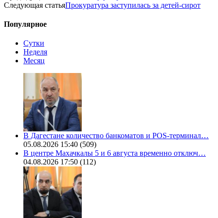
Следующая статья
Прокуратура заступилась за детей-сирот
Популярное
Сутки
Неделя
Месяц
В Дагестане количество банкоматов и POS-терминал…
05.08.2026 15:40
(509)
В центре Махачкалы 5 и 6 августа временно отключ…
04.08.2026 17:50
(112)