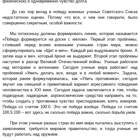
физическое) и одновременно чувство долга.
До сих пор вклад в победу военных ученых Советского Союза
недостаточно оценен. Потому что все, о чем они говорили, было
совершенно секретным, особой важности.
Мы потихоньку должны формировать линию, которая называется
«Победа формируется на доске с мелом». Первый этап проблемы,
стоявшей перед всеми военными учеными стран мира, можно
сформулировать как «Щит и меч». Каждый раз выдумывали броню. А
затем еще и меч, который броня не выдержит. Второй этап проблемы
наступил в разгар Великой Отечественной войны. Ученые работали
над моторами и антеннами. Сегодня ученые мира работают над
проблемой «Уметь делать все, везде и в любой момент». Задача,
которая ранее формулировалась, как «Убить противника», сегодня
звучит как смешной и примитивный вариант агрессивного поведения
человечества в XXI веке. Сегодня задача заключается в том, чтобы
подводные, надводные, аэрокосмические средства направить на то,
чтобы создать у противника чувство преследования, взять измором.
Победа со счетом 100:0. Это не победа вообще. Победа со счетом
100,5:100 – вот здесь не сколько победа важна, сколько борьба умов.
При этом ученые разных стран во имя мира пытались выступить с
заявлением: требуется мировое правительство, и тогда ученые не
будут работать над оружием.