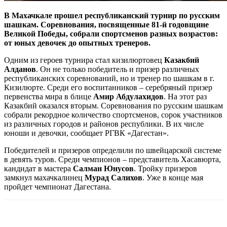
В Махачкале прошел республиканский турнир по русским
шашкам. Соревнования, посвященные 81-й годовщине
Великой Победы, собрали спортсменов разных возрастов:
от юных девочек до опытных тренеров.
Одним из героев турнира стал кизилюртовец
Казакбий
Алданов
. Он не только победитель и призер различных
республиканских соревнований, но и тренер по шашкам в г.
Кизилюрте. Среди его воспитанников – серебряный призер
первенства мира в блице
Амир Абдулахидов
. На этот раз
Казакбий оказался вторым. Соревнования по русским шашкам
собрали рекордное количество спортсменов, сорок участников
из различных городов и районов республики. В их числе
юноши и девочки, сообщает РГВК «Дагестан».
Победителей и призеров определили по швейцарской системе
в девять туров. Среди чемпионов – представитель Хасавюрта,
кандидат в мастера
Салман Юнусов
. Тройку призеров
замкнул махачкалинец
Мурад Салихов
. Уже в конце мая
пройдет чемпионат Дагестана.