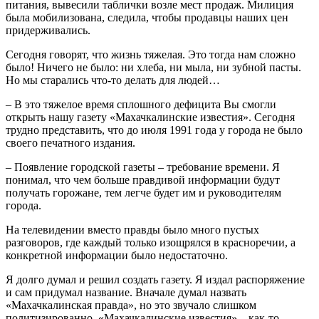
питания, вывесили таблички возле мест продаж. Милиция
была мобилизована, следила, чтобы продавцы наших цен
придерживались.
Сегодня говорят, что жизнь тяжелая. Это тогда нам сложно
было! Ничего не было: ни хлеба, ни мыла, ни зубной пасты.
Но мы старались что-то делать для людей…
– В это тяжелое время сплошного дефицита Вы смогли
открыть нашу газету «Махачкалинские известия». Сегодня
трудно представить, что до июля 1991 года у города не было
своего печатного издания.
– Появление городской газеты – требование времени. Я
понимал, что чем больше правдивой информации будут
получать горожане, тем легче будет им и руководителям
города.
На телевидении вместо правды было много пустых
разговоров, где каждый только изощрялся в красноречии, а
конкретной информации было недостаточно.
Я долго думал и решил создать газету. Я издал распоряжение
и сам придумал название. Вначале думал назвать
«Махачкалинская правда», но это звучало слишком
политизированно. «Махачкалинские известия» – как-то