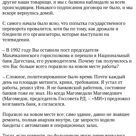
другие наши товарищи, и мы с балкона наблюдали за всем
происходящим. Никакого подписания договора не было, и мы
вскоре вернулись домой.
С самого начала было ясно, что попытка государственного
переворота провалится, хотя бы по тому, как дрожали и
бледнели его организаторы, которые выступали на
телевидении.
– В 1992 году Вы оставили пост председателя
Махачкалинского горисполкома и перешли в Национальный
банк Дагестана, его руководителем. Почему так получилось и
что Вас больше всего поразило на новом месте работы?
– Сложное, политизированное было время. Почти каждый
день на площади митинги, крики, требования. Я устал от
работы, решил уйти. Я не банковский работник, состояние
банков тоже не знал. Но когда Магомедали Магомедович
(Магомедов, председатель Госсовета РД. – «МИ») предложил
возглавить банк, я согласился.
Поразило на новом месте все: само здание, давно не знавшее
ремонта, полная анархия внутри, где запросто ходили
бандиты с автоматами в операционных залах.
Тогда, если помните, по фальшивым авизо перекачивались