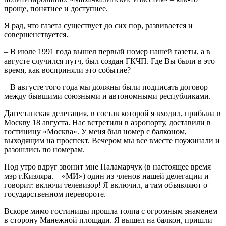
проще, понятнее и доступнее.
Я рад, что газета существует до сих пор, развивается и
совершенствуется.
– В июле 1991 года вышел первый номер нашей газеты, а в
августе случился путч, был создан ГКЧП. Где Вы были в это
время, как восприняли это событие?
– В августе того года мы должны были подписать договор
между бывшими союзными и автономными республиками.
Дагестанская делегация, в состав которой я входил, прибыла в
Москву 18 августа. Нас встретили в аэропорту, доставили в
гостиницу «Москва». У меня был номер с балконом,
выходящим на проспект. Вечером мы все вместе поужинали и
разошлись по номерам.
Под утро вдруг звонит мне Паламарчук (в настоящее время
мэр г.Кизляра. – «МИ») один из членов нашей делегации и
говорит: включи телевизор! Я включил, а там объявляют о
государственном перевороте.
Вскоре мимо гостиницы прошла толпа с огромным знаменем
в сторону Манежной площади. Я вышел на балкон, пришли