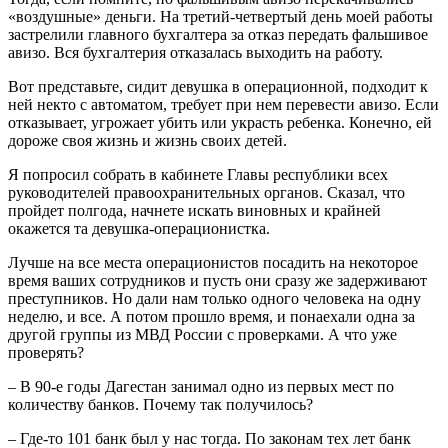
«воздушные» деньги. На третий-четвертый день моей работы
застрелили главного бухгалтера за отказ передать фальшивое
авизо. Вся бухгалтерия отказалась выходить на работу.
Вот представьте, сидит девушка в операционной, подходит к
ней некто с автоматом, требует при нем перевести авизо. Если
отказывает, угрожает убить или украсть ребенка. Конечно, ей
дороже своя жизнь и жизнь своих детей.
Я попросил собрать в кабинете Главы республики всех
руководителей правоохранительных органов. Сказал, что
пройдет полгода, начнете искать виновных и крайней
окажется та девушка-операционистка.
Лучше на все места операционистов посадить на некоторое
время ваших сотрудников и пусть они сразу же задерживают
преступников. Но дали нам только одного человека на одну
неделю, и все. А потом прошло время, и понаехали одна за
другой группы из МВД России с проверками. А что уже
проверять?
– В 90-е годы Дагестан занимал одно из первых мест по
количеству банков. Почему так получилось?
– Где-то 101 банк был у нас тогда. По законам тех лет банк