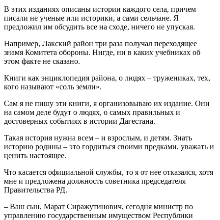
В этих изданиях описаны истории каждого села, причем
писали не ученые или историки, а сами сельчане. Я
предложил им обсудить все на сходе, ничего не упуская.
Например, Лакский район три раза получал переходящее
знамя Комитета обороны. Нигде, ни в каких учебниках об
этом факте не сказано.
Книги как энциклопедия района, о людях – тружениках, тех,
кого называют «соль земли».
Сам я не пишу эти книги, я организовываю их издание. Они
на самом деле будут о людях, о самых правильных и
достоверных событиях в истории Дагестана.
Такая история нужна всем – и взрослым, и детям. Знать
историю родины – это гордиться своими предками, уважать и
ценить настоящее.
Что касается официальной службы, то я от нее отказался, хотя
мне и предложена должность советника председателя
Правительства РД.
– Ваш сын, Марат Сиражутинович, сегодня министр по
управлению государственным имуществом Республики