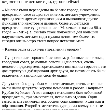
ведомственные детские сады, где они сейчас?
– Многие были переведены на баланс города, некоторые
прекратили
свое существование как детские учреждения,
принадлежат другим организациям и выполняют другие
функции (по некоторым данным, более 20 детсадов
прекратили свое существование в Махачкале с начала 90-х
годов. – «МИ»). Я считаю такое положение дел большим
нарушением: детские сады нужны детям, тем более что
сегодня очень остро стоит вопрос нехватки мест.
– Какова была структура управления городом?
– Существовали городской исполком, районные исполкомы,
городской совет, районные советы. Одно время, очень
недолго, председатель горисполкома возглавлял горсовет, эти
две структуры дублировали друг друга, но потом опять были
разделены и выполняли свои функции.
Депутатский корпус был многочисленным, очень активные
были наши депутаты, хорошо помогали в работе. Например,
Курбан Кубасаев. А вот аппарат исполкома был небольшой:
председатель, три заместителя, несколько отделов. Один
заместитель занимался вопросами социальными, культуры и
образования. Второй заместитель курировал коммунальные