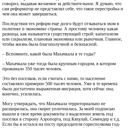
говорил, выдавая желаемое за действительное. Я думаю, что
сам реформатор не представлял себе, что такое перестройка и
чем она может завершиться.
Последствия тех реформ еще долго будут отзываться эхом в
политике и экономике страны. А простому человеку какая
разница, как называется существующий строй: капитализм
или социализм, плановая экономика или рыночная. Главное,
чтобы жизнь была благополучной и безопасной.
– Вспомните, какой была Махачкала в те годы?
– Махачкала уже тогда была крупным городом, в котором
проживало 350 тысяч человек.
Это без поселков, если считать с ними, то население
составляло примерно 500 тысяч человек. Уже в те времена
была достаточно выраженная миграция, хотя сейчас она,
конечно, усилилась.
Могу утверждать, что Махачкала территориально не
расширилась, она скорее уплотнилась. За моей подписью
вышли в свое время документы о выделении земель под
поселки в сторону Аэропорта, под Кяхулай, Семендер и т.д.
Если бы я остался на посту председателя горисполкома год-