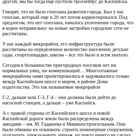
другой, мы бы тогда еще пустили троллейбус до Каспийска.
Говорят, что не было генплана развития города. Был у нас
генплан, который еще и 20 лет потом корректировался. Под
предлогом, что нет генплана, началось уплотнение города, что
в корне неправильно: на новые застройки городские сети не
рассчитаны.
У нас каждый микрорайон, его инфраструктура были
рассчитаны на определенное количество населения: детские
сады, спортплощадки, школы – все это было и всем хватало.
Сегодня в большинстве пригородных поселков нет ни
нормальных улиц, ни коммуникаций… Многоэтажные
микрорайоны нами проектировались и задумывались только
между Каспийским шоссе и морем, в районе Дома
издательства. Это так называемые микрорайон
Г-2, дальше шли Г-3, Г-4 – они должны были дойти до
насосной станции, а дальше – уже Каспийск.
А с правой стороны от Каспийского шоссе и новой
Каспийской дороги земли были распределены между
заводами – им. М. Гаджиева и Машиностроительным. Они
были обязаны их осваивать: строить инженерные сооружения,
подсыпать, прокладывать дренаж, но никто ничего не сделал.