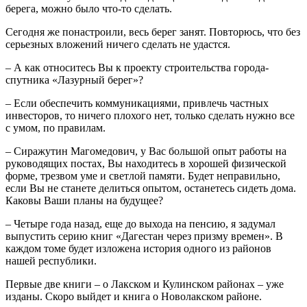
берега, можно было что-то сделать.
Сегодня же понастроили, весь берег занят. Повторюсь, что без
серьезных вложений ничего сделать не удастся.
– А как относитесь Вы к проекту строительства города-
спутника «Лазурный берег»?
– Если обеспечить коммуникациями, привлечь частных
инвесторов, то ничего плохого нет, только сделать нужно все
с умом, по правилам.
– Сиражутин Магомедович, у Вас большой опыт работы на
руководящих постах, Вы находитесь в хорошей физической
форме, трезвом уме и светлой памяти. Будет неправильно,
если Вы не станете делиться опытом, останетесь сидеть дома.
Каковы Ваши планы на будущее?
– Четыре года назад, еще до выхода на пенсию, я задумал
выпустить серию книг «Дагестан через призму времен». В
каждом томе будет изложена история одного из районов
нашей республики.
Первые две книги – о Лакском и Кулинском районах – уже
изданы. Скоро выйдет и книга о Новолакском районе.