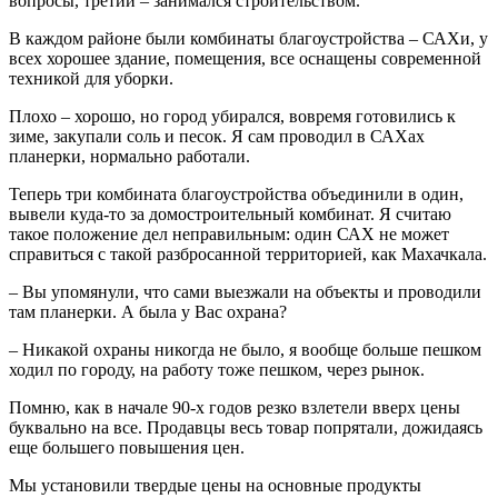
вопросы, третий – занимался строительством.
В каждом районе были комбинаты благоустройства – САХи, у
всех хорошее здание, помещения, все оснащены современной
техникой для уборки.
Плохо – хорошо, но город убирался, вовремя готовились к
зиме, закупали соль и песок. Я сам проводил в САХах
планерки, нормально работали.
Теперь три комбината благоустройства объединили в один,
вывели куда-то за домостроительный комбинат. Я считаю
такое положение дел неправильным: один САХ не может
справиться с такой разбросанной территорией, как Махачкала.
– Вы упомянули, что сами выезжали на объекты и проводили
там планерки. А была у Вас охрана?
– Никакой охраны никогда не было, я вообще больше пешком
ходил по городу, на работу тоже пешком, через рынок.
Помню, как в начале 90-х годов резко взлетели вверх цены
буквально на все. Продавцы весь товар попрятали, дожидаясь
еще большего повышения цен.
Мы установили твердые цены на основные продукты