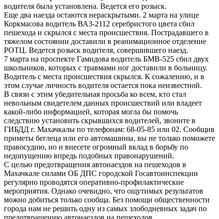
водителя была установлена. Ведется его розыск.
Еще два наезда остаются нераскрытыми. 2 марта на улице
Коркмасова водитель ВАЗ-2112 серебристого цвета сбил
пешехода и скрылся с места происшествия. Пострадавшего в
тяжелом состоянии доставили в реанимационное отделение
РОТЦ. Ведется розыск водителя, совершившего наезд.
7 марта на проспекте Гамидова водитель БМВ-525 сбил двух
школьников, которых с травмами ног доставили в больницу.
Водитель с места происшествия скрылся. К сожалению, и в
этом случае личность водителя остается пока неизвестной.
В связи с этим убедительная просьба ко всем, кто стал
невольным свидетелем данных происшествий или владеет
какой-либо информацией, которая могла бы помочь
следствию установить скрывшихся водителей, звоните в
ГИБДД г. Махачкалы по телефонам: 68-05-85 или 02. Сообщив
приметы беглеца или его автомашины, вы не только поможете
правосудию, но и внесете огромный вклад в борьбу по
недопущению впредь подобных правонарушений.
С целью предотвращения автонаездов на пешеходов в
Махачкале силами ОБ ДПС городской Госавтоинспекции
регулярно проводятся оперативно-профилактические
мероприятия. Однако очевидно, что ощутимых результатов
можно добиться только сообща. Без помощи общественности
города нам не решить одну из самых злободневных задач по
предотвращению автонаездов на пешеходов.