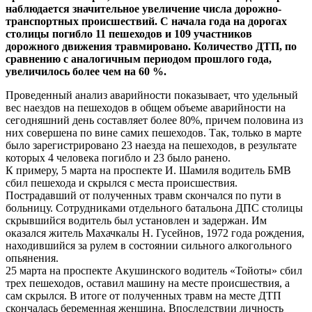
наблюдается значительное увеличение числа дорожно-
транспортных происшествий. С начала года на дорогах
столицы погибло 11 пешеходов и 109 участников
дорожного движения травмировано. Количество ДТП, по
сравнению с аналогичным периодом прошлого года,
увеличилось более чем на 60 %.
Проведенный анализ аварийности показывает, что удельный
вес наездов на пешеходов в общем объеме аварийности на
сегодняшний день составляет более 80%, причем половина из
них совершена по вине самих пешеходов. Так, только в марте
было зарегистрировано 23 наезда на пешеходов, в результате
которых 4 человека погибло и 23 было ранено.
К примеру, 5 марта на проспекте И. Шамиля водитель БМВ
сбил пешехода и скрылся с места происшествия.
Пострадавший от полученных травм скончался по пути в
больницу. Сотрудниками отдельного батальона ДПС столицы
скрывшийся водитель был установлен и задержан. Им
оказался житель Махачкалы Н. Гусейнов, 1972 года рождения,
находившийся за рулем в состоянии сильного алкогольного
опьянения.
25 марта на проспекте Акушинского водитель «Тойоты» сбил
трех пешеходов, оставил машину на месте происшествия, а
сам скрылся. В итоге от полученных травм на месте ДТП
скончалась беременная женщина. Впоследствии личность