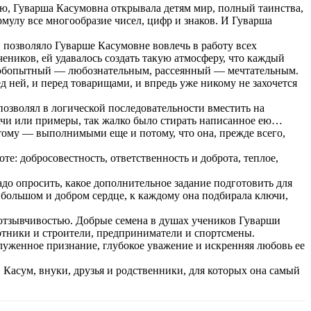
, Гуварша Касумовна открывала детям мир, полный таинства,
рмулу все многообразие чисел, цифр и знаков. И Гуварша
 позволяло Гуварше Касумовне вовлечь в работу всех
чеников, ей удавалось создать такую атмосферу, что каждый
 любопытный — любознательным, рассеянный — мечтательным.
ед ней, и перед товарищами, и впредь уже никому не захочется
озволял в логической последовательности вместить на
дачи или примеры, так жалко было стирать написанное ею…
этому — выполнимыми еще и потому, что она, прежде всего,
те: добросовестность, ответственность и доброта, теплое,
адо опросить, какое дополнительное задание подготовить для
ее большом и добром сердце, к каждому она подбирала ключи,
отзывчивостью. Добрые семена в душах учеников Гуварши
ботники и строители, предприниматели и спортсмены.
луженное признание, глубокое уважение и искренняя любовь ее
Касум, внуки, друзья и родственники, для которых она самый