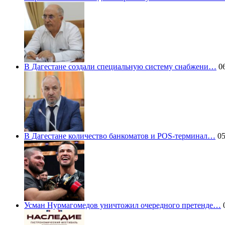
В Дагестане создали специальную систему снабжени…
06
В Дагестане количество банкоматов и POS-терминал…
05
Усман Нурмагомедов уничтожил очередного претенде…
0