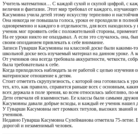
Учитель математики… С каждой сухой и скупой цифрой, с каж
величия и фантазии. Этот мир требовал от каждого, изучающег
Касумовна учила детей этому искусству терпеливо и настойчив
Она никогда не повышала голоса, уроки ее проходили в полной
одновременно и каждого в отдельности, для всех находилось у 
ученик мог проявить себя с положительной стороны, примени
На ее уроки никто не опаздывал. А если это случалось, она, бы
своим опозданием привлекать к себе внимание.
Записи Гуварши Касумовны на классной доске были какими-то
школьной доске весь изучаемый материал на данном уроке. А к
От учеников она всегда требовала аккуратности, четкости, со
была требовательна к себе.
Когда приходилось наблюдать за ее работой с целью изучения о
материнское отношение к детям.
Стоит отметить скрупулезность, с которой она готовилась к ур
тех, кто, как правило, справится раньше всех с основным, как
всех держала в поле зрения, ко всем относилась заботливо, по-
Дети отвечали ей взаимностью. Ее классы были самыми дружн
Касумовны давали добрые всходы, и каждый ее ученик нашел до
У Гуварши Касумовны нет громких титулов, высоких званий и п
учеников.
Недавно Гуварша Касумовна Сулейманова отметила 75-летие. В 
дорогой и незаменимый человек.