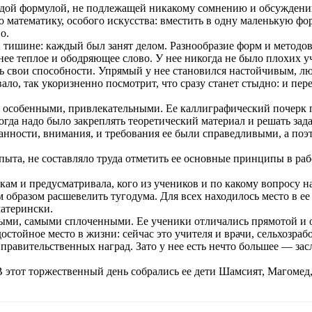
дой формулой, не подлежащей никакому сомнению и обсуждению
о математику, особого искусства: вместить в одну маленькую фо
о.
 тишине: каждый был занят делом. Разнообразие форм и методов
нее теплое и ободряющее слово. У нее никогда не было плохих у
ть свои способности. Упрямый у нее становился настойчивым,
вало, так укоризненно посмотрит, что сразу станет стыдно: и пер
 особенными, привлекательными. Ее каллиграфический почерк п
огда надо было закреплять теоретический материал и решать за
бранности, внимания, и требования ее были справедливыми, а по
пыта, не составляло труда отметить ее основные принципы в рабо
окам и предусматривала, кого из учеников и по какому вопросу н
им образом расшевелить тугодума. Для всех находилось место в 
матерински.
ыми, самыми сплоченными. Ее ученики отличались прямотой и 
стойное место в жизни: сейчас это учителя и врачи, сельхозра
равительственных наград. Зато у нее есть нечто большее — зас
этот торжественный день собрались ее дети Шамсият, Магомед, 