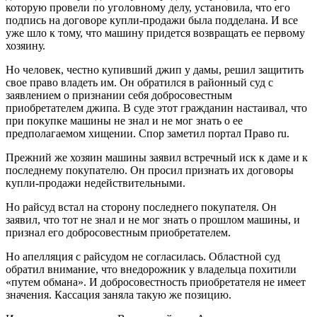
которую провели по уголовному делу, установила, что его
подпись на договоре купли-продажи была подделана. И все
уже шло к тому, что машину придется возвращать ее первому
хозяину.
Но человек, честно купивший джип у дамы, решил защитить
свое право владеть им. Он обратился в районный суд с
заявлением о признании себя добросовестным
приобретателем джипа. В суде этот гражданин настаивал, что
при покупке машины не знал и не мог знать о ее
предполагаемом хищении. Спор заметил портал Право ru.
Прежний же хозяин машины заявил встречный иск к даме и к
последнему покупателю. Он просил признать их договоры
купли-продажи недействительными.
Но райсуд встал на сторону последнего покупателя. Он
заявил, что тот не знал и не мог знать о прошлом машины, и
признал его добросовестным приобретателем.
Но апелляция с райсудом не согласилась. Областной суд
обратил внимание, что внедорожник у владельца похитили
«путем обмана». И добросовестность приобретателя не имеет
значения. Кассация заняла такую же позицию.