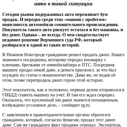
авто в такой ситуации
Сегодня рынок подержанных авто переживает бум
продаж. И нередко среди этих «машин с пробегом»
появляются автомобили сомнительного происхождения.
Покупатель такого авто рискует остаться и без машины, и
без денег. Однако – не всегда. О чем свидетельствует
недавнее решение Верховного суда РФ, который
разбирался в одной из таких историй.
В Нижнем Новгороде гражданин решил продать джип. Нашел
знакомого посредника, которому передал иномарку с
ключами, брелками от иммобилайзера и ПТС. Посредник
машину продал некой даме, а деньги присвоил, за что был
осужден по статье о мошенничестве. Дама же, не ведая об
этом, позже перепродала джип герою этой истории.
Этот покупатель, как и положено, первым делом отправился в
ГИБДД ставить машину на учет. И там его ждал сюрприз.
Оказалось, что купленный им джип значится похищенным,
возбуждено уголовное дело, – сообщает rg.ru.
С заявлением в правоохранительные органы обратился
гражданин, который, согласно бумагам, продал этот джип
даме. Сам же гражданин факт продажи отрицал. Экспертиза,