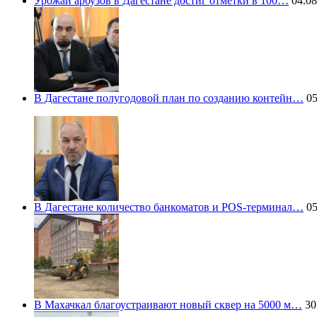
Урожай арбузов в Дагестане достиг отметки в 100…
04.08
В Дагестане полугодовой план по созданию контейн…
05
В Дагестане количество банкоматов и POS-терминал…
05
В Махачкал благоустраивают новый сквер на 5000 м…
30