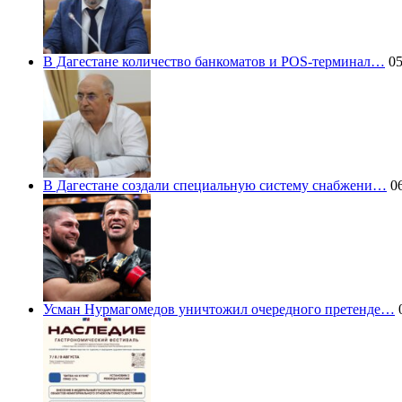
В Дагестане количество банкоматов и POS-терминал…
05
В Дагестане создали специальную систему снабжени…
06
Усман Нурмагомедов уничтожил очередного претенде…
0