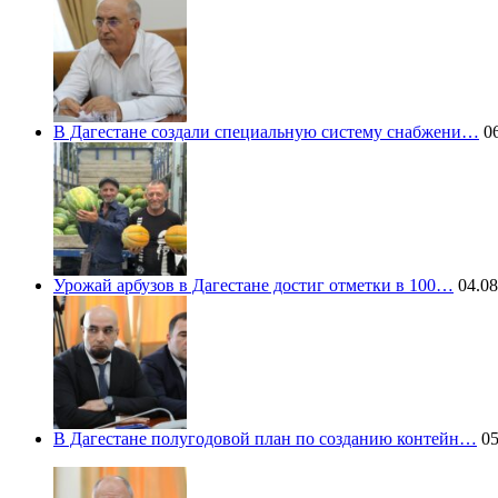
В Дагестане создали специальную систему снабжени…
06
Урожай арбузов в Дагестане достиг отметки в 100…
04.08
В Дагестане полугодовой план по созданию контейн…
05