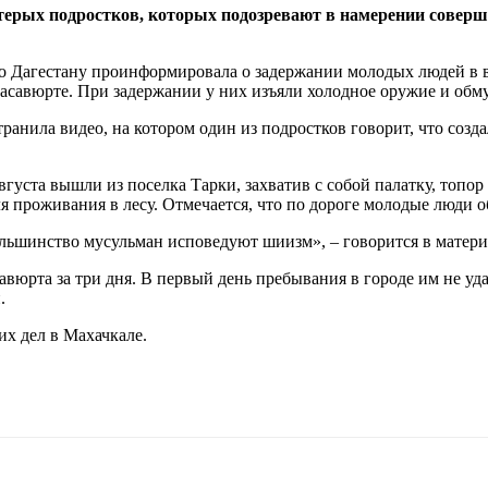
терых подростков, которых подозревают в намерении совер
о Дагестану проинформировала о задержании молодых людей в в
асавюрте. При задержании у них изъяли холодное оружие и обм
анила видео, на котором один из подростков говорит, что созда
вгуста вышли из поселка Тарки, захватив с собой палатку, топо
для проживания в лесу. Отмечается, что по дороге молодые люди
большинство мусульман исповедуют шиизм», – говорится в матер
авюрта за три дня. В первый день пребывания в городе им не уда
.
их дел в Махачкале.