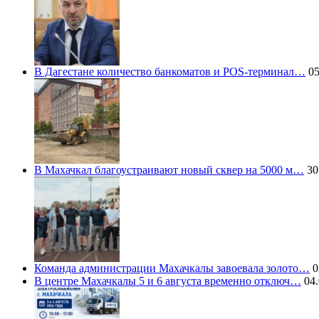
В Дагестане количество банкоматов и POS-терминал…
05
В Махачкал благоустраивают новый сквер на 5000 м…
30
Команда администрации Махачкалы завоевала золото…
0
В центре Махачкалы 5 и 6 августа временно отключ…
04.