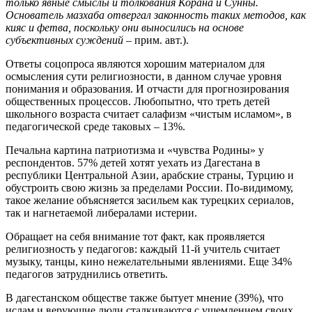
только явные смыслы и толкования Корана и Сунны.
Основатель мазхаба отвергал законность таких методов, как
кияс и фетва, поскольку они выносились на основе
субъективных суждений –
прим. авт.).
Ответы соцопроса являются хорошим материалом для
осмысления сути религиозности, в данном случае уровня
понимания и образования. И отчасти для прогнозирования
общественных процессов. Любопытно, что треть детей
школьного возраста считает салафизм «чистым исламом», в
педагогической среде таковых – 13%.
Печальна картина патриотизма и «чувства Родины» у
респондентов. 57% детей хотят уехать из Дагестана в
республики Центральной Азии, арабские страны, Турцию и
обустроить свою жизнь за пределами России. По-видимому,
такое желание объясняется засильем как турецких сериалов,
так и нагнетаемой либералами истерии.
Обращает на себя внимание тот факт, как проявляется
религиозность у педагогов: каждый 11-й учитель считает
музыку, танцы, кино нежелательными явлениями. Еще 34%
педагогов затруднились ответить.
В дагестанском обществе также бытует мнение (39%), что
ислам и верующие люди сталкиваются с ущемлением своих