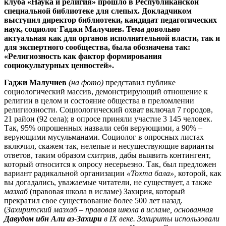
клуба «Наука и религия» прошло в Республиканской
специальной библиотеке для слепых. Докладчиком
выступил директор библиотеки, кандидат педагогических
наук, социолог Гаджи Малучиев. Тема довольно
актуальная как для органов исполнительной власти, так и
для экспертного сообщества, была обозначена так:
«Религиозность как фактор формирования
социокультурных ценностей».
Гаджи Малучиев
(на фото)
представил публике
социологический массив, демонстрирующий отношение к
религии в целом и состояние общества в преломлении
религиозности. Социологический охват включал 7 городов,
21 район (92 села); в опросе приняли участие 3 145 человек.
Так, 95% опрошенных назвали себя верующими, а 90% –
верующими мусульманами. Социолог в опросных листах
включил, скажем так, нелепые и несуществующие варианты
ответов, таким образом схитрив, дабы выявить контингент,
который относится к опросу несерьезно. Так, был предложен
вариант радикальной организации
«Тохта бала»,
которой, как
вы догадались, уважаемые читатели, не существует, а также
мазхаб
(правовая школа в исламе) Захирия, который
прекратил свое существование более 500 лет назад.
(
Захиритский мазхаб – правовая школа в исламе, основанная
Давудом ибн Али аз-Захири
в IX веке. Захириты использовали