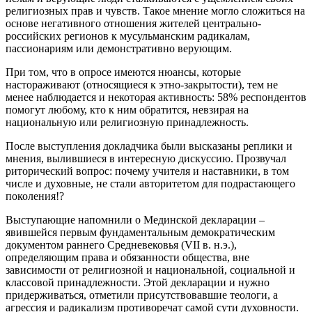
религиозных прав и чувств. Такое мнение могло сложиться на
основе негативного отношения жителей центрально-
российских регионов к мусульманским радикалам,
пассионариям или демонстративно верующим.
При том, что в опросе имеются нюансы, которые
настораживают (относящиеся к этно-закрытости), тем не
менее наблюдается и некоторая активность: 58% респондентов
помогут любому, кто к ним обратится, невзирая на
национальную или религиозную принадлежность.
После выступления докладчика были высказаны реплики и
мнения, вылившиеся в интересную дискуссию. Прозвучал
риторический вопрос: почему учителя и наставники, в том
числе и духовные, не стали авторитетом для подрастающего
поколения!?
Выступающие напомнили о Мединской декларации –
явившейся первым фундаментальным демократическим
документом раннего Средневековья (VII в. н.э.),
определяющим права и обязанности общества, вне
зависимости от религиозной и национальной, социальной и
классовой принадлежности. Этой декларации и нужно
придерживаться, отметили присутствовавшие теологи, а
агрессия и радикализм противоречат самой сути духовности.