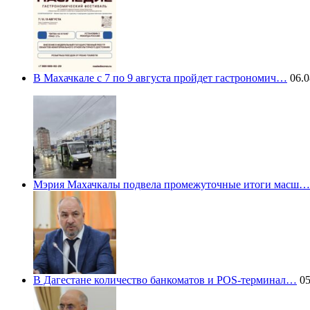
В Махачкале с 7 по 9 августа пройдет гастрономич…
06.0
Мэрия Махачкалы подвела промежуточные итоги масш…
В Дагестане количество банкоматов и POS-терминал…
05