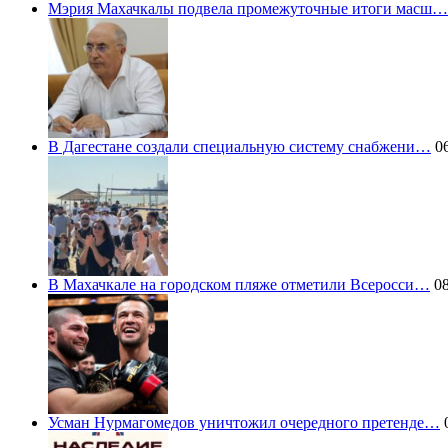
Мэрия Махачкалы подвела промежуточные итоги масш…
В Дагестане создали специальную систему снабжени…
06
В Махачкале на городском пляже отметили Всеросси…
08
Усман Нурмагомедов уничтожил очередного претенде…
0