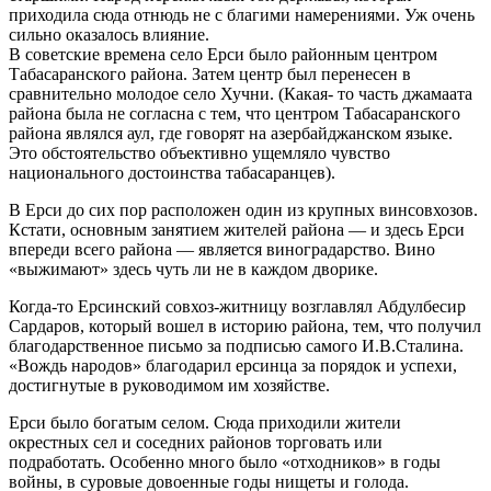
приходила сюда отнюдь не с благими намерениями. Уж очень
сильно оказалось влияние.
В советские времена село Ерси было районным центром
Табасаранского района. Затем центр был перенесен в
сравнительно молодое село Хучни. (Какая- то часть джамаата
района была не согласна с тем, что центром Табасаранского
района являлся аул, где говорят на азербайджанском языке.
Это обстоятельство объективно ущемляло чувство
национального достоинства табасаранцев).
В Ерси до сих пор расположен один из крупных винсовхозов.
Кстати, основным занятием жителей района — и здесь Ерси
впереди всего района — является виноградарство. Вино
«выжимают» здесь чуть ли не в каждом дворике.
Когда-то Ерсинский совхоз-житницу возглавлял Абдулбесир
Сардаров, который вошел в историю района, тем, что получил
благодарственное письмо за подписью самого И.В.Сталина.
«Вождь народов» благодарил ерсинца за порядок и успехи,
достигнутые в руководимом им хозяйстве.
Ерси было богатым селом. Сюда приходили жители
окрестных сел и соседних районов торговать или
подработать. Особенно много было «отходников» в годы
войны, в суровые довоенные годы нищеты и голода.