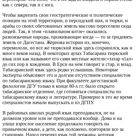
как с севера, так и с юга.
Чтобы закрепить свои геостратегические и политические
позиции на этой территории, и персидский шах, и тюрки, и
арабы со своих обетованных земель массово переселяли сюда
людей. Так, в этом «плавильном котле» оказались
разноязычные народы, проживающие когда — то за тридевять
земель от Дагестана. Жернова истории их, конечно,
перемололи, но все же тюркский язык здесь сохранился, как и
много веков назад. В некоторых аулах Табасарана тюркский
язык или как называют его сами местные жители:«татар ч1ал»
до сих пор в хождении. В Ерси на нем говорит и стар, и млад.
Табасаранский язык здесь редко услышишь. Некоторые
эксперты объясняют это и долгим отсутствием специалистов
по табасаранскому языку. При факультете дагестанской
филологии ДГУ только в конце 80-х гг. было открыто
табасаранское отделение, где готовяться специалисты по
табасаранскому языку и литературе. Примерно в это же время
специалистов начали выпускать и из ДГПУ.
В районных школах родной язык преподавался, не на
должном уровне или не преподавался вообще. Дома и на
улице взрослое население продолжало говорить на
привычном языке, а дети, как положено, повторяли все за
старшими. Народ перенял язык той державы, которая