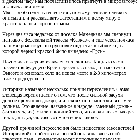
в десятом часу нам посчастливилось прыгнуть в микроавтобус
и занять свои места.
Мы — любители путешествий , поэтому решили снимать,
описывать и рассказывать дагестанцам и всему миру о
красотах нашей горной страны.
Через два часа недалеко от поселка Мамедкала мы свернули
направо с федеральной трассы «Кавказ», и еще через полчаса
наш микроавтобус по грунтовке подъехал к табличке, на
которой черной краской было выведено «Ерси».
По-тюркски «ерси» означает «половина». Когда-то часть
населения будущего Ерси переселилась сюда из местечка
Эмюзге и основала село на новом месте в 2-3 километрах
ниже предыдущего.
Историки называют несколько причин переселения. Самая
зловещая версия гласит о том, что после сильной засухи
долгое время шли дожди, и из своих нор выползли все змеи
долины. Это явление ,названное в народе «змеиный дождь»
(«илан ягъди»), стало причиной того, что люди несколько раз
покидали аул, спасаясь от «ползучих гадов».
Другой причиной переселения было нашествие завоевателей.
История войн, набегов и агрессий оставила здесь свой
глубокий след. Этнический котел пополнился персами,