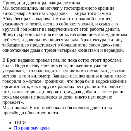
Приходили даргинцы, лакцы, лезгины…
Мы остановились на ночлег у гостеприимного ерсинца,
виноградаря Чингиза Сардарова — внука того самого
Абдулбесира Сардарова. Летом этот пожилой ерсинец
ухаживает за лозой, осенью собирает урожай, и семья его
круглый год живет на вырученные от этой работы деньги.
Живут скромно, как и все горцы, негоняющиеся за «длинным
рублем», и довольствующиеся малым. Архитектура жилищ
табасаранцев представляет в большинстве своем двух- или
одноэтажные дома с тремя-четырьмя комнатами и верандой.
В Ерси недавно провели газ, но пока остро стоит проблема
воды. Вода в селе, конечно, есть, но женщин уже не
устраивает, что надо ходить с кувшинами несколько десятков
метров, а то и километр. Завидев нас, женщины в один голос
говорили о «булахе» (роднике), что пора бы и водоснабжение
организовать, как в других районах республики. Но одна из
них, самая старшая ,и вероятно, мудрая добавила: «все равно
пока мы сами не возьмемся за дело, никто нам воду не
проведет».
Мы, покидая Ерси, пообещали обязательно довести их
просьбу до общественности…
ТЕГИ
По родному краю