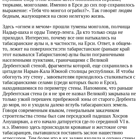
тюрками, монголами. Именно в Ерси до сих пор сохранилось
выражение: «Тебя что монгол ограбил?». Так говорят людям
бедным, жалующимся на свою нелегкую жизнь.
Здесь «огнем и мечом» прошли тумены монголов, полчища
Надыр-шаха и орды Тимур-ленга. Да кто только сюда не
приходил. Интересно, почему все они натыкались на
табасаранские аулы и, в частности, на Ерси. Ответ, в общем-
то, лежит на поверхности:эти табаристанские (раньше край
этот назывался Табаристаном) аулы были пограничными
населенными пунктами, граничащими с Великой
Дербентской стеной, фрагменты которой, еще сохранились в
цитадели Нарын-Кала Южной столицы республики. И чтобы
обогнуть эту стену , завоевателям приходилось сталкиваться с
табасаранскими селами (среди которых было и Ерси),
находившимися по периметру стены. Напомним, что раньше
Дербентская стена (и я не зря ее назвал Великой) закрывала не
только узкий перешеек прибрежной зоны от старого Дербента
до моря, но и уходила далеко вглубь табасаранских земель.
Говоря современным языком, генеральным заказчиком
строительства стены был сам персидский падишах Хосров
Ануширван, а его начало датируется где-то серединой VI в.
н.э. Именно здесь происходили кровавые и жестокие сечи
табасаранцев, пытавшихся поставить заслон нашествию
агрессоров. Тем более что в их задачи входила и охрана стены