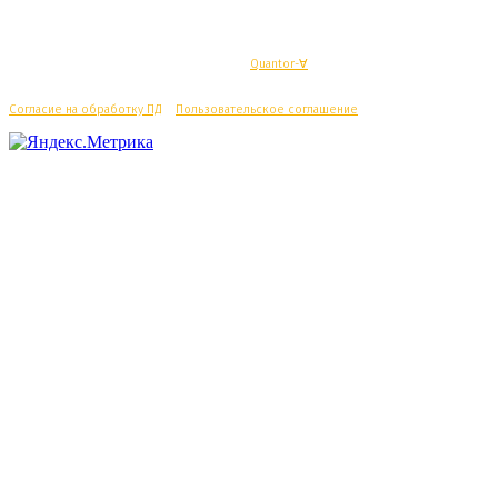
© Махачкалинские известия - Разработка
Quantor-∀
Согласие на обработку ПД
/
Пользовательское соглашение