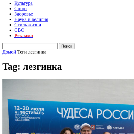
Культура
Спорт
Здоровье
Наука и религия
Стиль жизни
СВО
Реклама
Домой
Теги
лезгинка
Tag: лезгинка