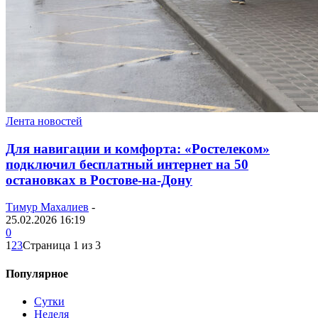
Лента новостей
Для навигации и комфорта: «Ростелеком»
подключил бесплатный интернет на 50
остановках в Ростове-на-Дону
Тимур Махалиев
-
25.02.2026 16:19
0
1
2
3
Страница 1 из 3
Популярное
Сутки
Неделя