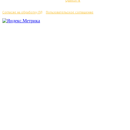
© Махачкалинские известия - Разработка
Quantor-∀
Согласие на обработку ПД
/
Пользовательское соглашение