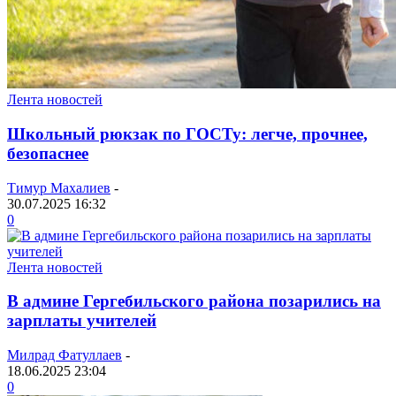
Лента новостей
Школьный рюкзак по ГОСТу: легче, прочнее,
безопаснее
Тимур Махалиев
-
30.07.2025 16:32
0
Лента новостей
В админе Гергебильского района позарились на
зарплаты учителей
Милрад Фатуллаев
-
18.06.2025 23:04
0