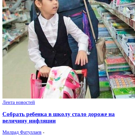
Лента новостей
Собрать ребенка в школу стало дороже на
величину инфляции
Милрад Фатуллаев
-