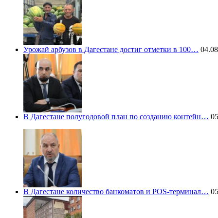
Урожай арбузов в Дагестане достиг отметки в 100…
04.08
В Дагестане полугодовой план по созданию контейн…
05
В Дагестане количество банкоматов и POS-терминал…
05